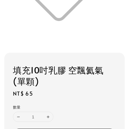
填充10吋乳膠 空飄氦氣
(單顆)
Regular
NT$ 65
price
數量