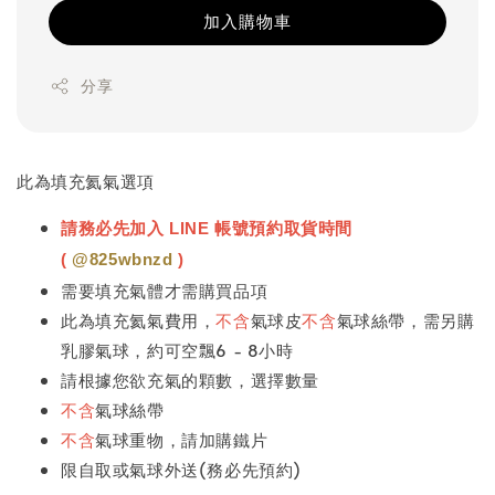
加入購物車
分享
此為填充氦氣選項
請務必先加入 LINE 帳號預約取貨時間
(
@825wbnzd
)
需要填充氣體才需購買品項
此為填充氦氣費用，
不含
氣球皮
不含
氣球絲帶，需另購
乳膠氣球，約可空飄6 - 8小時
請根據您欲充氣的顆數，選擇數量
不含
氣球絲帶
不含
氣球重物，請加購鐵片
限自取或氣球外送(務必先預約)