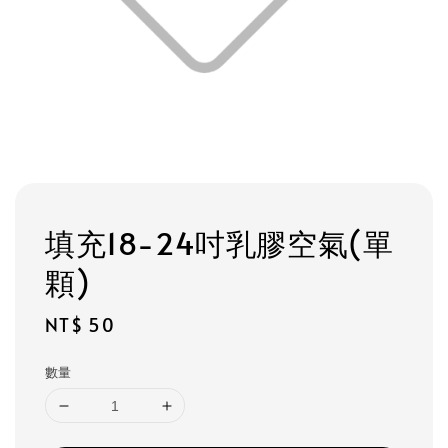
填充18-24吋乳膠空氣(單
顆)
Regular
NT$ 50
price
數量