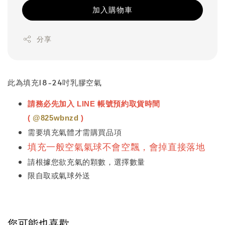
加入購物車
分享
此為填充18-24吋乳膠空氣
請務必先加入 LINE 帳號預約取貨時間
(
@825wbnzd
)
需要填充氣體才需購買品項
填充一般空氣氣球不會空飄，會掉直接落地
請根據您欲充氣的顆數，選擇數量
限自取或氣球外送
您可能也喜歡