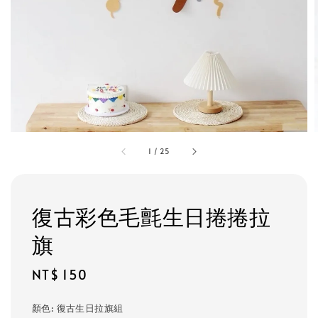
1
/
25
復古彩色毛氈生日捲捲拉
旗
Regular
NT$ 150
price
顏色
: 復古生日拉旗組