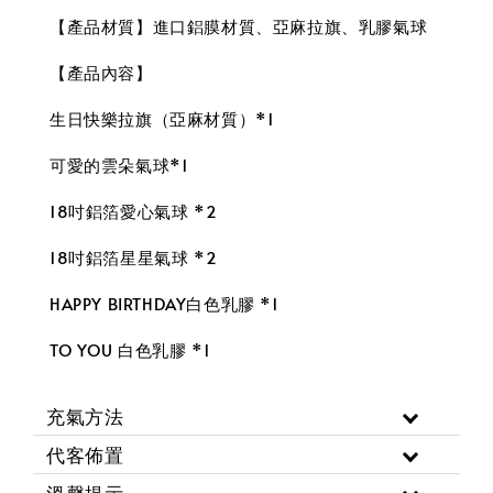
【產品材質】進口鋁膜材質、亞麻拉旗、乳膠氣球
【產品內容】
生日快樂拉旗（亞麻材質）*1
可愛的雲朵氣球*1
18吋鋁箔愛心氣球 *2
18吋鋁箔星星氣球 *2
HAPPY BIRTHDAY白色乳膠 *1
TO YOU 白色乳膠 *1
充氣方法
代客佈置