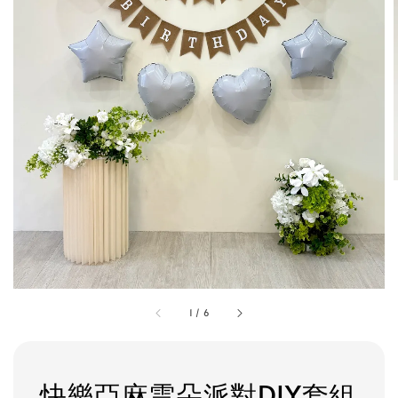
1
/
6
快樂亞麻雲朵派對DIY套組