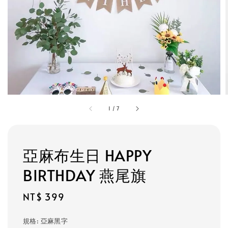
1
/
7
亞麻布生日 HAPPY
BIRTHDAY 燕尾旗
Regular
NT$ 399
price
規格
: 亞麻黑字