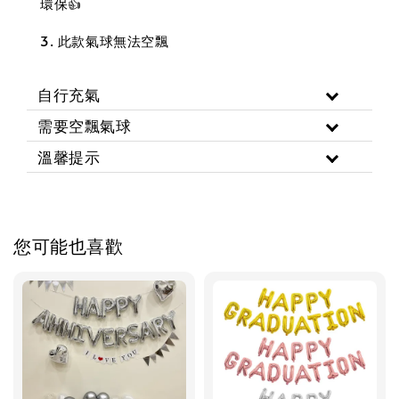
環保👍
3. 此款氣球無法空飄
自行充氣
需要空飄氣球
溫馨提示
您可能也喜歡