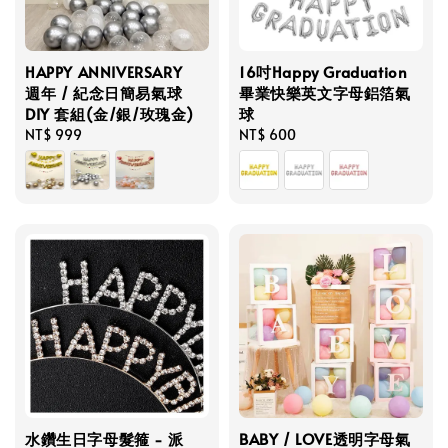
HAPPY ANNIVERSARY
16吋Happy Graduation
週年 / 紀念日簡易氣球
畢業快樂英文字母鋁箔氣
DIY 套組(金/銀/玫瑰金)
球
Regular
NT$ 999
Regular
NT$ 600
price
price
水鑽生日字母髮箍 - 派
BABY / LOVE透明字母氣