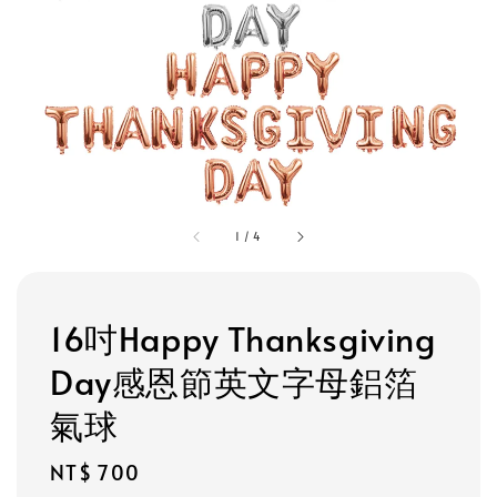
1
/
4
16吋Happy Thanksgiving
Day感恩節英文字母鋁箔
氣球
Regular
NT$ 700