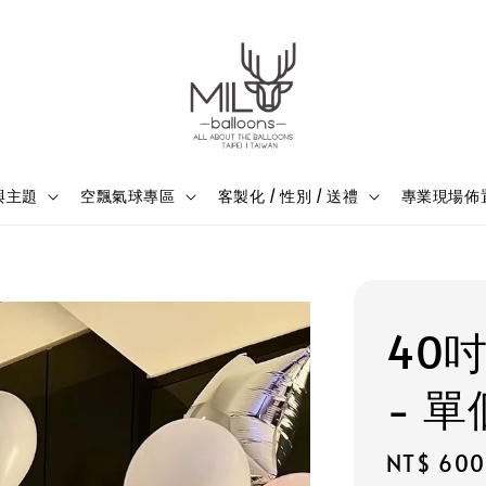
與主題
空飄氣球專區
客製化 / 性別 / 送禮
專業現場佈
40
- 單
Regular
NT$ 600