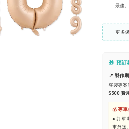
最佳
更多
🎁
預訂
📍 製作
客製專案
$500 費
💰 專
● 訂單
車外送