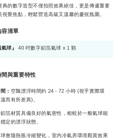
經典的數字造型不僅拍照效果絕佳，更是傳遞重要
美視覺焦點，輕鬆營造高級又溫馨的慶祝氛圍。
品內容清單
飄氣球』
40 吋數字鋁箔氣球 x 1 顆
時間與重要特性
時間：
空飄漂浮時間約 24 - 72 小時 (視乎實際環
溫而有所差異)。
寸鋁箔材質具備良好的氣密性，相較於一般氣球能
更穩定的漂浮狀態。
氣球會隨熱脹冷縮變化，室內冷氣房環境觀賞效果