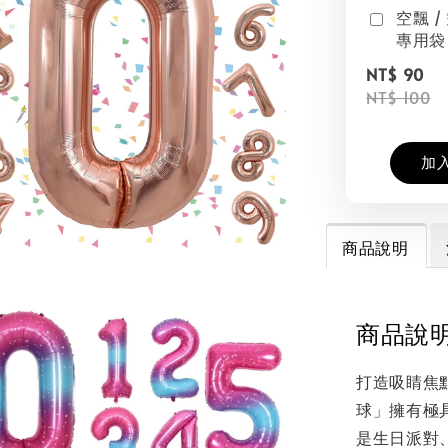
空飄 
專用袋
NT$ 90
NT$ 100
加
商品說明
商品說
打造吸睛焦
球」擁有極
是生日派對