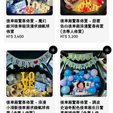
後車箱驚喜佈置 - 魔幻
後車廂驚喜佈置 - 甜蜜
銀河後車箱浪漫求婚氣球
告白後車廂浪漫驚喜佈置
佈置
(含專人佈置)
Regular
NT$ 3,400
Regular
NT$ 3,200
price
price
後車廂驚喜佈置 - 浪漫
後車廂驚喜佈置 - 調皮
小清新後車廂求婚氣球佈
史迪奇配色後車廂生日驚
置 (含專人佈置)
喜氣球佈置 (含專人佈