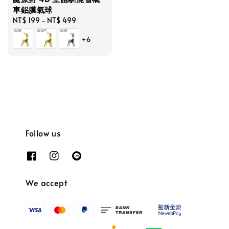
車鋁膜氣球
Regular
NT$ 199
-
NT$ 499
price
+6
Follow us
We accept