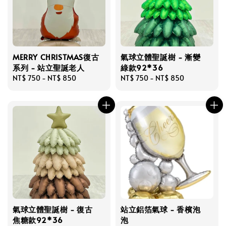
MERRY CHRISTMAS復古
氣球立體聖誕樹 - 漸變
系列 - 站立聖誕老人
綠款92*36
Regular
NT$ 750
-
NT$ 850
Regular
NT$ 750
-
NT$ 850
price
price
氣球立體聖誕樹 - 復古
站立鋁箔氣球 - 香檳泡
焦糖款92*36
泡