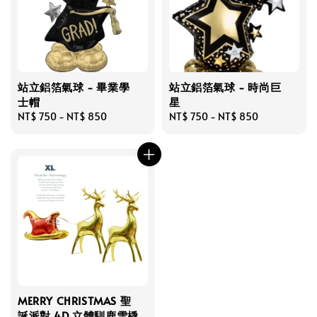
站立鋁箔氣球 - 畢業學
站立鋁箔氣球 - 時尚巨
士帽
星
Regular
NT$ 750
-
NT$ 850
Regular
NT$ 750
-
NT$ 850
price
price
MERRY CHRISTMAS 聖
誕派對 4D 立體馴鹿雪橇