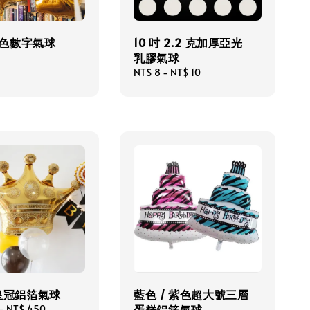
金色數字氣球
10 吋 2.2 克加厚亞光
乳膠氣球
Regular
NT$ 8
-
NT$ 10
price
皇冠鋁箔氣球
藍色 / 紫色超大號三層
蛋糕鋁箔氣球
-
NT$ 450