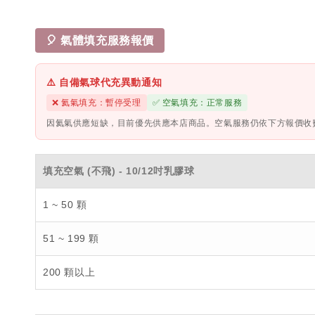
🎈 氣體填充服務報價
⚠️ 自備氣球代充異動通知
❌ 氦氣填充：暫停受理
✅ 空氣填充：正常服務
因氦氣供應短缺，目前優先供應本店商品。空氣服務仍依下方報價收
填充空氣 (不飛) - 10/12吋乳膠球
1 ~ 50 顆
51 ~ 199 顆
200 顆以上