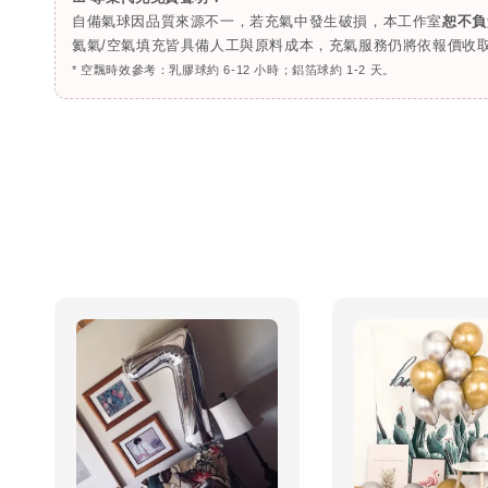
自備氣球因品質來源不一，若充氣中發生破損，本工作室
恕不負
氦氣/空氣填充皆具備人工與原料成本，充氣服務仍將依報價收
* 空飄時效參考：乳膠球約 6-12 小時；鋁箔球約 1-2 天。