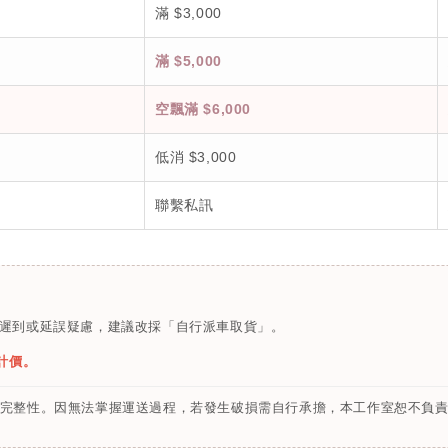
滿 $3,000
滿 $5,000
空飄滿 $6,000
低消 $3,000
聯繫私訊
，若有遲到或延誤疑慮，建議改採「自行派車取貨」。
計價。
時會拍照確認完整性。因無法掌握運送過程，若發生破損需自行承擔，本工作室恕不負