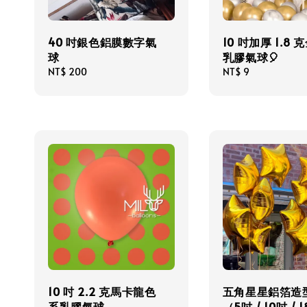
40 吋銀色鋁膜數字氣
10 吋加厚 1.8
球
乳膠氣球🎈
Regular
NT$ 200
Regular
NT$ 9
price
price
10 吋 2.2 克馬卡龍色
五角星星鋁箔造
系乳膠氣球
（5吋 / 10吋 / 