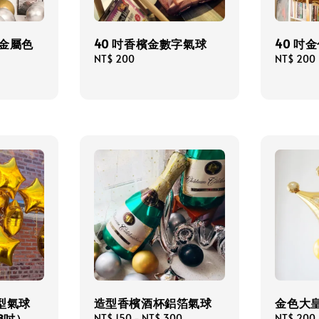
 克金屬色
40 吋香檳金數字氣球
40 吋
Regular
NT$ 200
Regular
NT$ 200
price
price
型氣球
造型香檳酒杯鋁箔氣球
金色大
18吋）
Regular
NT$ 150
-
NT$ 300
Regular
NT$ 200