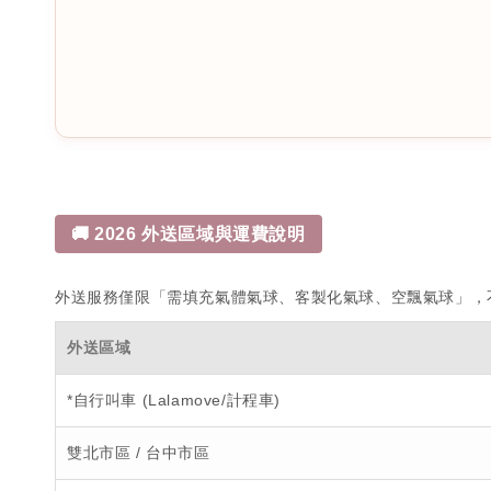
🚚 2026 外送區域與運費說明
外送服務僅限「需填充氣體氣球、客製化氣球、空飄氣球」，不含
外送區域
*自行叫車 (Lalamove/計程車)
雙北市區 / 台中市區