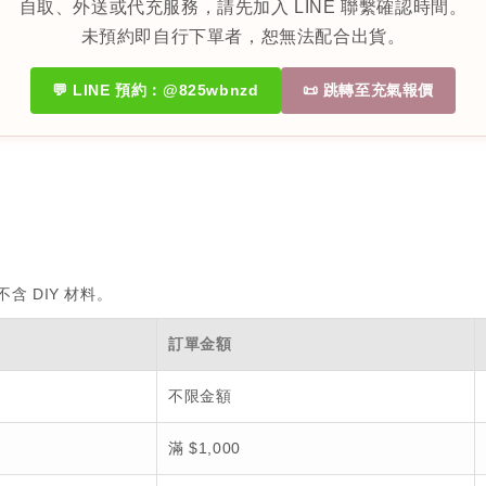
自取、外送或代充服務，請先加入 LINE 聯繫確認時間。
未預約即自行下單者，恕無法配合出貨。
💬 LINE 預約：@825wbnzd
📜 跳轉至充氣報價
 DIY 材料。
訂單金額
不限金額
滿 $1,000