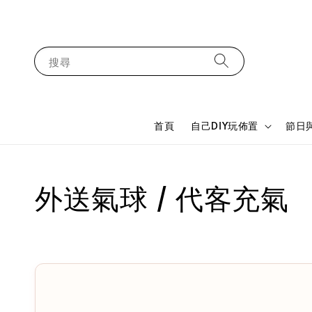
搜尋
首頁
自己DIY玩佈置
節日
外送氣球 / 代客充氣