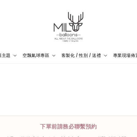
與主題
空飄氣球專區
客製化 / 性別 / 送禮
專業現場佈
下單前請務必聯繫預約