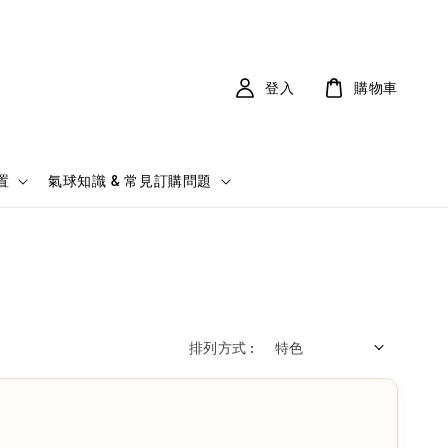
登入
購物車
置
氣球知識 & 常見訂購問題
排列方式 :