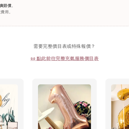
責賠償
。
取費用。
需要完整價目表或特殊報價？
📜 點此前往完整充氣服務價目表