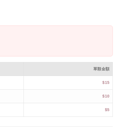
單顆金額
$15
$10
$5