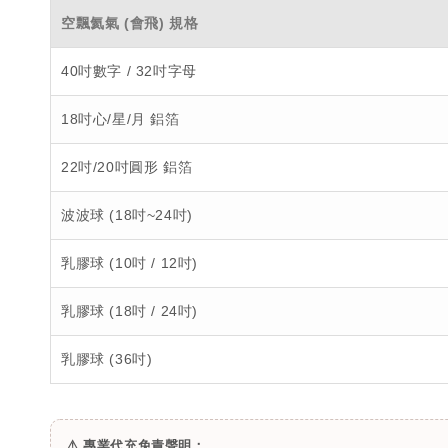
空飄氦氣 (會飛) 規格
40吋數字 / 32吋字母
18吋心/星/月 鋁箔
22吋/20吋圓形 鋁箔
波波球 (18吋~24吋)
乳膠球 (10吋 / 12吋)
乳膠球 (18吋 / 24吋)
乳膠球 (36吋)
⚠️ 專業代充免責聲明：