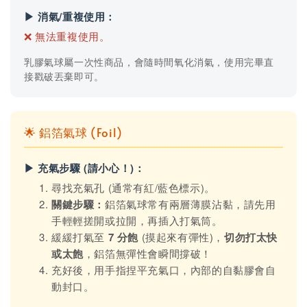
▶ 消氣/重複使用：
❌ 無法重複使用。
乳膠氣球屬一次性商品，會隨時間氧化消氣，使用完畢直
接戳破丟棄即可。
🌟 鋁箔氣球 (Foil)
▶ 充氣步驟 (請小心！)：
尋找充氣孔 (通常有紅/藍色標示)。
關鍵步驟：
鋁箔氣球常有兩層薄膜沾黏，請先用
手輕輕搓開或拉開，再插入打氣筒。
緩緩打氣至
7 分飽
(摸起來有彈性)，
切勿打太快
或太飽
，鋁箔無彈性會瞬間撐破！
充好後，用手指捏平充氣口，內部的自黏膠會自
動封口。