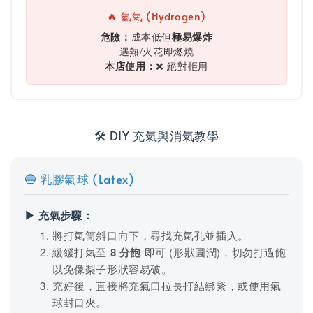
🔥 氫氣 (Hydrogen)
危險：
成本低但
極易爆炸
遇熱/火花即燃燒
本店使用：
❌ 絕對拒用
🛠️ DIY 充氣與消氣教學
🔵 乳膠氣球 (Latex)
▶ 充氣步驟：
將打氣筒斜口向下，尋找充氣孔並插入。
緩緩打氣至
8 分飽
即可 (形狀圓潤)，切勿打過飽
以免像梨子形狀容易破。
充好後，直接將充氣口拉長打結綁緊，或使用氣
球封口夾。