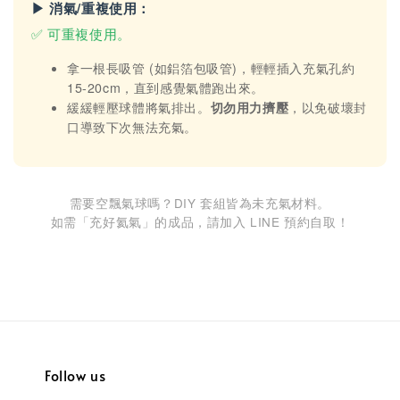
▶ 消氣/重複使用：
✅ 可重複使用。
拿一根長吸管 (如鋁箔包吸管)，輕輕插入充氣孔約
15-20cm，直到感覺氣體跑出來。
緩緩輕壓球體將氣排出。
切勿用力擠壓
，以免破壞封
口導致下次無法充氣。
需要空飄氣球嗎？DIY 套組皆為未充氣材料。
如需「充好氦氣」的成品，請加入 LINE 預約自取！
Follow us