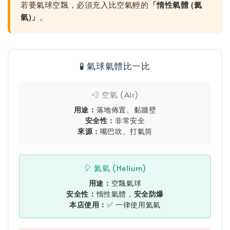
若要氣球空飄，必須充入比空氣輕的
「惰性氣體 (氦
氣)」
。
🧪 氣球氣體比一比
💨 空氣 (Air)
用途：
落地佈置、黏牆壁
安全性：
非常安全
來源：
嘴巴吹、打氣筒
🎈 氦氣 (Helium)
用途：
空飄氣球
安全性：
惰性氣體，
安全防爆
本店使用：
✅ 一律使用氦氣