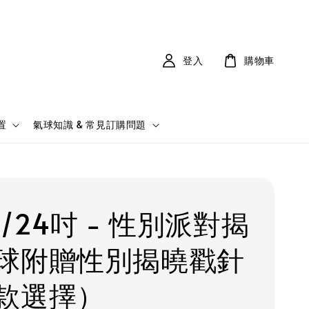
登入
購物車
置
氣球知識 & 常見訂購問題
/24吋 - 性別派對揭
球附贈性別揭曉戳針
款選擇）