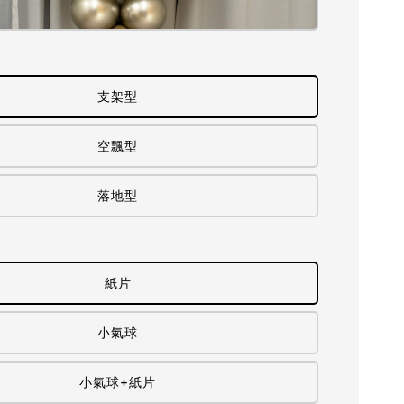
支架型
空飄型
落地型
紙片
小氣球
小氣球+紙片