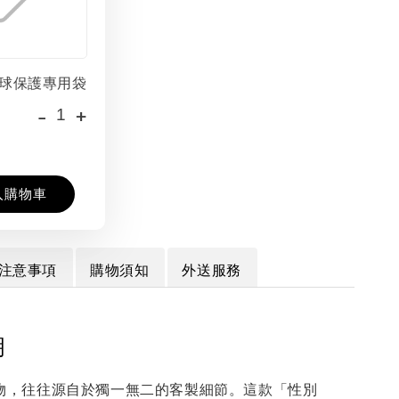
球保護專用袋
-
+
入購物車
注意事項
購物須知
外送服務
明
物，往往源自於獨一無二的客製細節。這款「性別