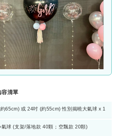
空飄型
時效較短 (氦氣)
品內容清單
(約65cm) 或 24吋 (約55cm) 性別揭曉大氣球 x 1
氣球 (支架/落地款 40顆；空飄款 20顆)