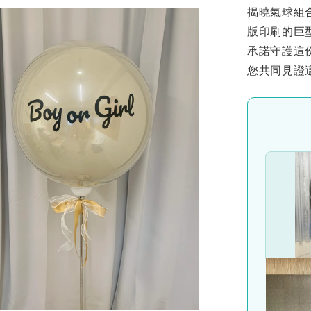
揭曉氣球組合
版印刷的巨
承諾守護這
您共同見證