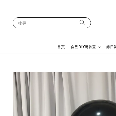
搜尋
首頁
自己DIY玩佈置
節日