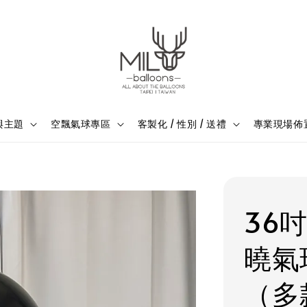
與主題
空飄氣球專區
客製化 / 性別 / 送禮
專業現場佈
36吋
曉氣
（多