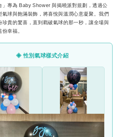
」專為 Baby Shower 與揭曉派對規劃，透過公
型氣球與飽滿裝飾，將喜悅與溫潤心意凝聚。我們
份珍貴的驚喜，直到戳破氣球的那一秒，讓全場與
這份幸福。
◈ 性別氣球樣式介紹
落地型
支架型
維持約 2-3 天
維持約 2-3 天