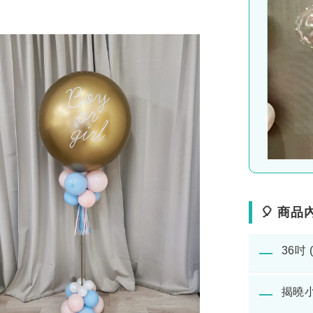
🎈 商
36吋 
―
揭曉小
―