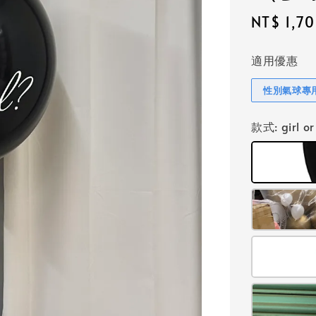
Regular
NT$ 1,7
price
適用優惠
性別氣球專
款式
: girl 