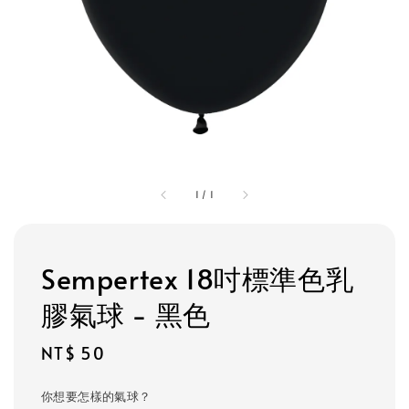
1
/
1
Sempertex 18吋標準色乳
膠氣球 - 黑色
Regular
NT$ 50
price
你想要怎樣的氣球？