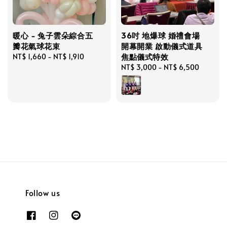
暖心 - 兔子雲朵綜合五
36吋 地爆球 婚禮會場
瓣花氣球花束
開幕開業 啟動儀式道具
焦點儀式特效
Regular
NT$ 1,660
-
NT$ 1,910
price
Regular
NT$ 3,000
-
NT$ 6,500
price
Follow us