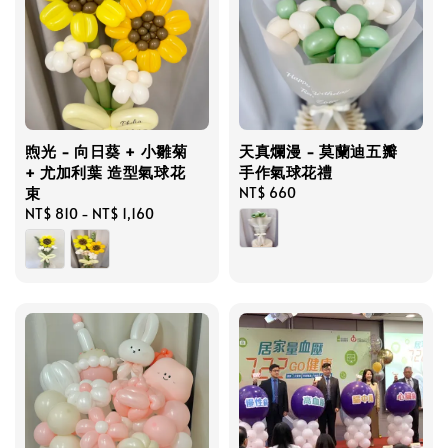
煦光 - 向日葵 + 小雛菊
天真爛漫 - 莫蘭迪五瓣
+ 尤加利葉 造型氣球花
手作氣球花禮
束
Regular
NT$ 660
Regular
NT$ 810
-
NT$ 1,160
price
price