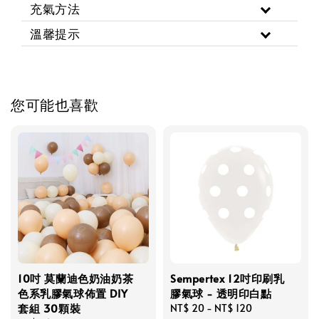
充氣方法
溫馨提示
您可能也喜歡
10吋 莫蘭迪色奶油奶茶
Sempertex 12吋印刷乳
色系乳膠氣球佈置 DIY
膠氣球 - 透明印白點
套組 30顆裝
Regular
NT$ 20
-
NT$ 120