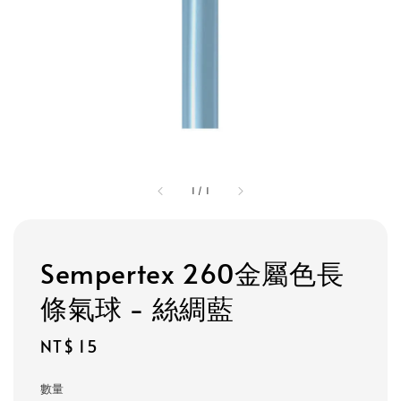
1
/
1
Sempertex 260金屬色長
條氣球 - 絲綢藍
Regular
NT$ 15
price
數量