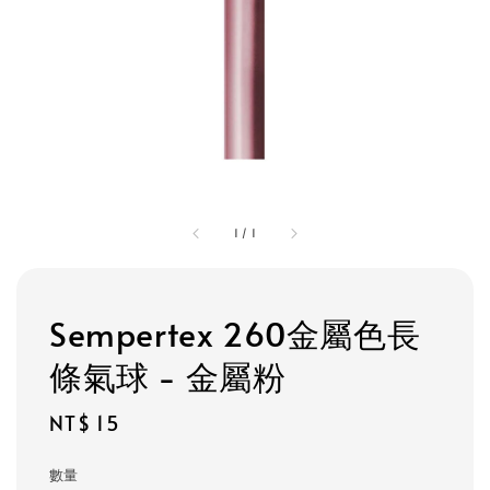
1
/
1
Sempertex 260金屬色長
條氣球 - 金屬粉
Regular
NT$ 15
price
數量