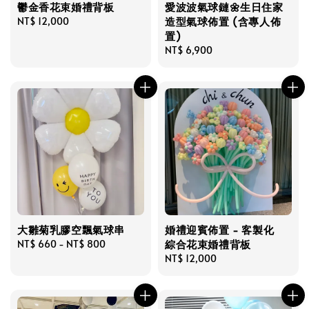
鬱金香花束婚禮背板
愛波波氣球鏈🌼生日住家
造型氣球佈置 (含專人佈
Regular
NT$ 12,000
置)
price
Regular
NT$ 6,900
price
大雛菊乳膠空飄氣球串
婚禮迎賓佈置 - 客製化
綜合花束婚禮背板
Regular
NT$ 660
-
NT$ 800
price
Regular
NT$ 12,000
price