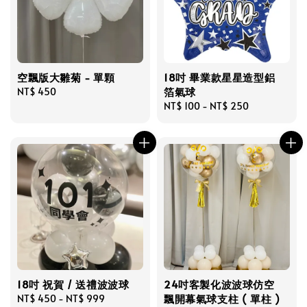
空飄版大雛菊 - 單顆
18吋 畢業款星星造型鋁
箔氣球
Regular
NT$ 450
price
Regular
NT$ 100
-
NT$ 250
price
18吋 祝賀 / 送禮波波球
24吋客製化波波球仿空
飄開幕氣球支柱 ( 單柱 )
Regular
NT$ 450
-
NT$ 999