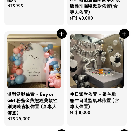
版性別揭曉派對佈置(含
Regular
NT$ 799
專人佈置)
price
Regular
NT$ 40,000
price
派對活動佈置 - Boy or
生日派對佈置 - 銀色酷
Girl 粉藍金熊熊經典款性
酷生日造型氣球佈置 (含
別揭曉背板佈置 (含專人
專人佈置)
佈置)
Regular
NT$ 8,000
Regular
NT$ 25,000
price
price