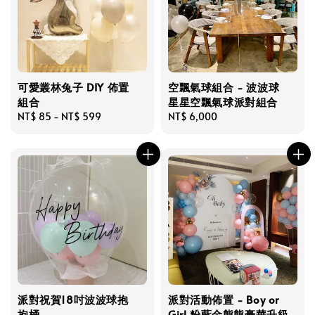
可愛叢林兔子 DIY 佈置
空飄氣球組合 - 波波球
組合
星星空飄氣球派對組合
Regular
NT$ 85
-
NT$ 599
Regular
NT$ 6,000
price
price
派對祝賀18吋波波球抱
派對活動佈置 - Boy or
抱桶
Girl 粉藍金熊熊豪華升級