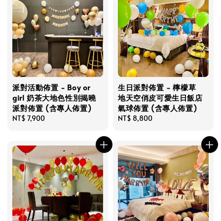
派對活動佈置 - Boy or
生日派對佈置 - 檸檬草
girl 奶茶大地色性別揭曉
地天空俏皮可愛生日飯店
派對佈置 (含專人佈置)
氣球佈置 (含專人佈置)
Regular
NT$ 7,900
Regular
NT$ 8,800
price
price