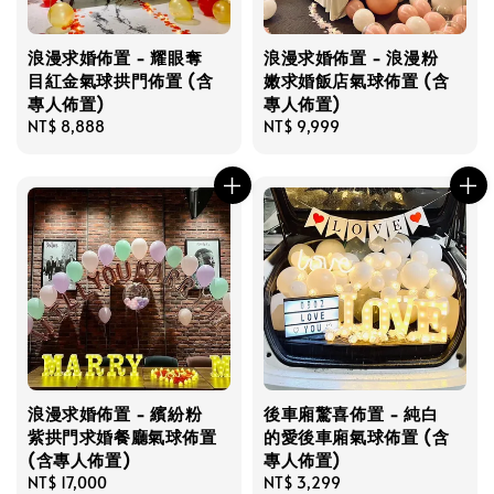
浪漫求婚佈置 - 耀眼奪
浪漫求婚佈置 - 浪漫粉
目紅金氣球拱門佈置 (含
嫩求婚飯店氣球佈置 (含
專人佈置)
專人佈置)
Regular
NT$ 8,888
Regular
NT$ 9,999
price
price
浪漫求婚佈置 - 繽紛粉
後車廂驚喜佈置 - 純白
紫拱門求婚餐廳氣球佈置
的愛後車廂氣球佈置 (含
(含專人佈置)
專人佈置)
Regular
NT$ 17,000
Regular
NT$ 3,299