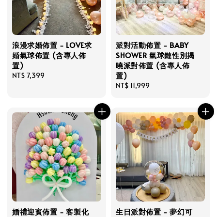
浪漫求婚佈置 - LOVE求
派對活動佈置 - BABY
婚氣球佈置 (含專人佈
SHOWER 氣球鏈性別揭
置)
曉派對佈置 (含專人佈
置)
Regular
NT$ 7,399
price
Regular
NT$ 11,999
price
婚禮迎賓佈置 - 客製化
生日派對佈置 - 夢幻可