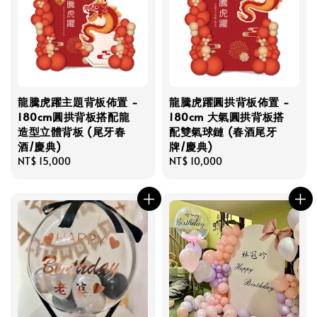
龍騰虎躍主題背板佈置 -
龍騰虎躍圓拱背板佈置 -
180cm圓拱背板搭配龍
180cm 大氣圓拱背板搭
造型立體背板 (尾牙春
配雙氣球鏈 (春酒尾牙
酒/慶典)
牌/慶典)
Regular
NT$ 15,000
Regular
NT$ 10,000
price
price