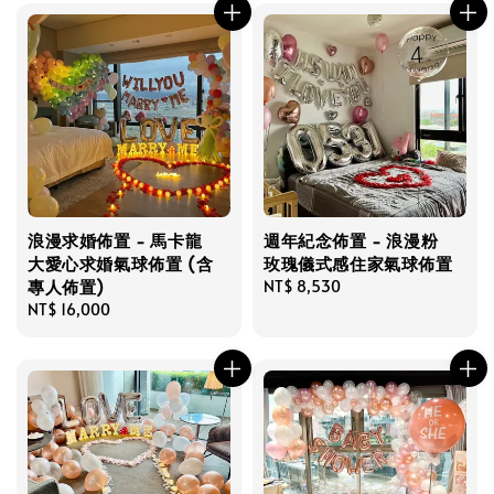
浪漫求婚佈置 - 馬卡龍
週年紀念佈置 - 浪漫粉
大愛心求婚氣球佈置 (含
玫瑰儀式感住家氣球佈置
專人佈置)
Regular
NT$ 8,530
Regular
NT$ 16,000
price
price