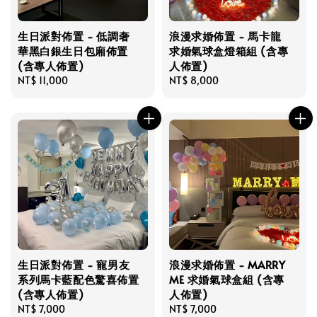
生日派對佈置 - 低調奢
浪漫求婚佈置 - 馬卡龍
華黑白銀生日包廂佈置
求婚氣球盒燈箱組 (含專
(含專人佈置)
人佈置)
Regular
NT$ 11,000
Regular
NT$ 8,000
price
price
生日派對佈置 - 寵男友
浪漫求婚佈置 - MARRY
系列馬卡藍配色驚喜佈置
ME 求婚氣球盒組 (含專
(含專人佈置)
人佈置)
Regular
NT$ 7,000
Regular
NT$ 7,000