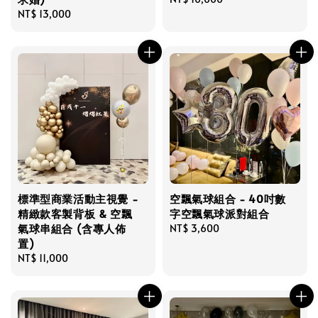
Regular
NT$ 13,000
price
price
標準型商業活動主視覺 -
空飄氣球組合 - 40吋數
精緻款客製背板 & 空飄
字空飄氣球派對組合
氣球串組合 (含專人佈
Regular
NT$ 3,600
置)
price
Regular
NT$ 11,000
price