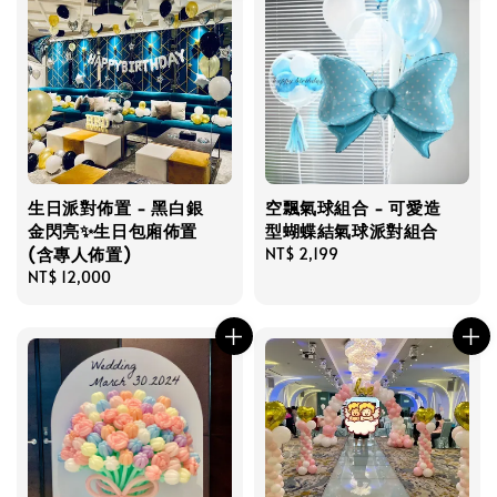
生日派對佈置 - 黑白銀
空飄氣球組合 - 可愛造
金閃亮✨生日包廂佈置
型蝴蝶結氣球派對組合
(含專人佈置)
Regular
NT$ 2,199
Regular
NT$ 12,000
price
price