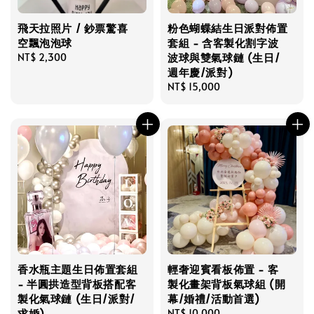
飛天拉照片 / 鈔票驚喜
粉色蝴蝶結生日派對佈置
空飄泡泡球
套組 - 含客製化割字波
波球與雙氣球鏈 (生日/
Regular
NT$ 2,300
週年慶/派對)
price
Regular
NT$ 15,000
price
香水瓶主題生日佈置套組
輕奢迎賓看板佈置 - 客
- 半圓拱造型背板搭配客
製化畫架背板氣球組 (開
製化氣球鏈 (生日/派對/
幕/婚禮/活動首選)
求婚)
Regular
NT$ 10,000