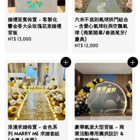
婚禮迎賓佈置 - 客製化
六米不規則氣球拱門組合
鬱金香大朵玫瑰花束婚禮
- 含愛心氣球柱與空飄氣
背板
球 (商業開幕/春酒尾牙/
慶典)
Regular
NT$ 13,000
price
Regular
NT$ 12,000
price
浪漫求婚佈置 - 金色系
豪華氣派大型背板 - 商
列 MARRY ME 求婚套組
業活動專用圓拱設計 &
(含專人佈置)
空飄氣球組