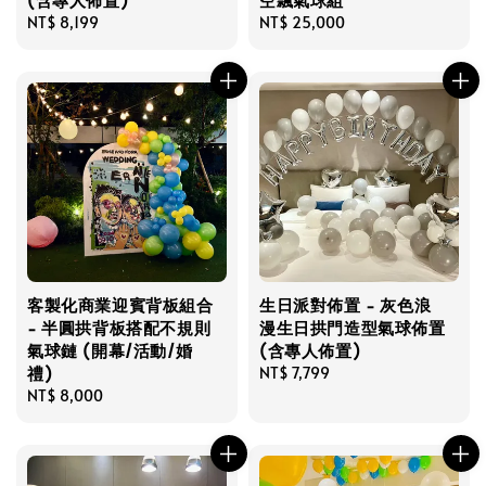
Regular
NT$ 8,199
Regular
NT$ 25,000
price
price
客製化商業迎賓背板組合
生日派對佈置 - 灰色浪
- 半圓拱背板搭配不規則
漫生日拱門造型氣球佈置
氣球鏈 (開幕/活動/婚
(含專人佈置)
禮)
Regular
NT$ 7,799
Regular
NT$ 8,000
price
price