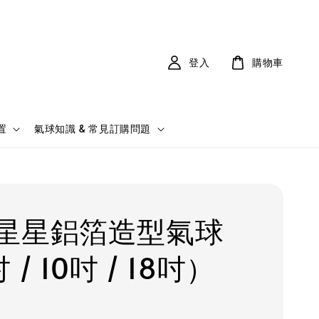
登入
購物車
置
氣球知識 & 常見訂購問題
星星鋁箔造型氣球
 / 10吋 / 18吋）