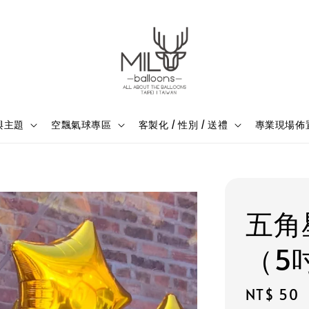
與主題
空飄氣球專區
客製化 / 性別 / 送禮
專業現場佈
五角
（5吋
Regular
NT$ 50