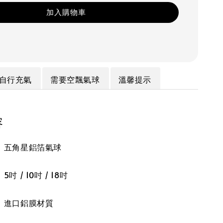
加入購物車
自行充氣
需要空飄氣球
溫馨提示
容
】五角星鋁箔氣球
 / 10吋 / 18吋
】進口鋁膜材質