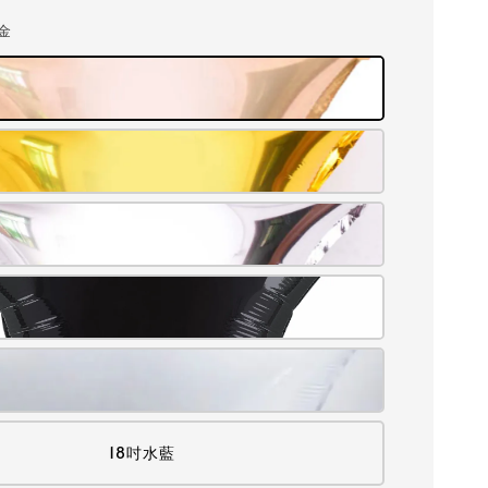
瑰金
18吋水藍