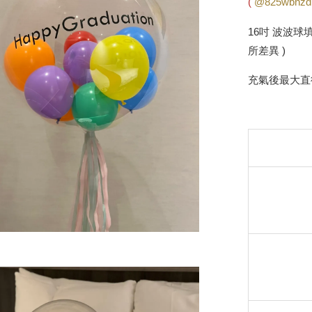
(
@825wbnzd
16吋 波波球
所差異 )
充氣後最大直