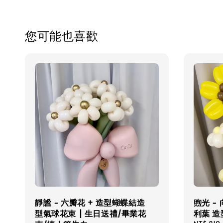
您可能也喜歡
靜謐 - 六瓣花 + 造型蝴蝶結造
煦光 - 
型氣球花束 | 生日送禮/畢業花
利葉 