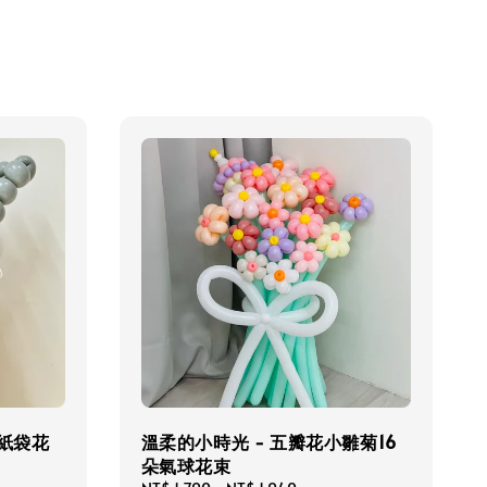
賀紙袋花
溫柔的小時光 - 五瓣花小雛菊16
朵氣球花束