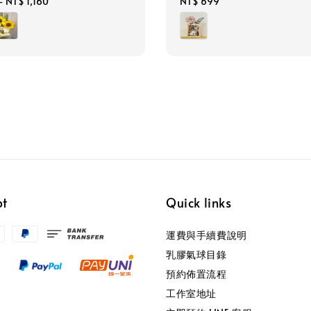
-
NT$ 1,160
Regular
NT$ 699
price
pt
Quick links
運費與手續費說明
乳膠氣球目錄
預約佈置流程
工作室地址