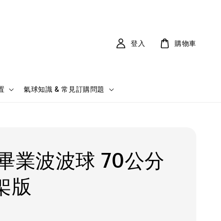
登入
購物車
置
氣球知識 & 常見訂購問題
吋畢業波波球 70公分
支架版