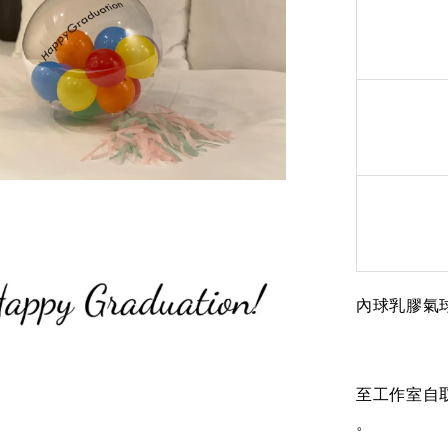
內球
乳膠氣
至工作室自取結
。