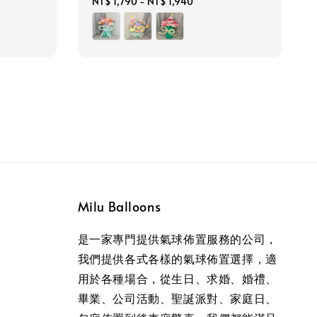
Regular
NT$ 1,790
-
NT$ 1,940
price
Milu Balloons
是一家專門提供氣球佈置服務的公司，
我們提供各式各樣的氣球佈置選擇，適
用於各種場合，從生日、求婚、婚禮、
畢業、公司活動、聖誕派對、家庭日、