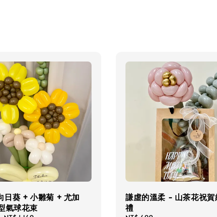
向日葵 + 小雛菊 + 尤加
謙虛的溫柔 - 山茶花祝
造型氣球花束
禮