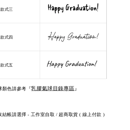
款式三
款式四
款式五
氣球目錄專區
乳膠
』
球顏色請參考『
帳請選擇 - 工作室自取 / 超商取貨 ( 線上付款 )