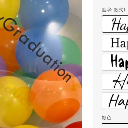
price
貼字
: 款式1
顔色