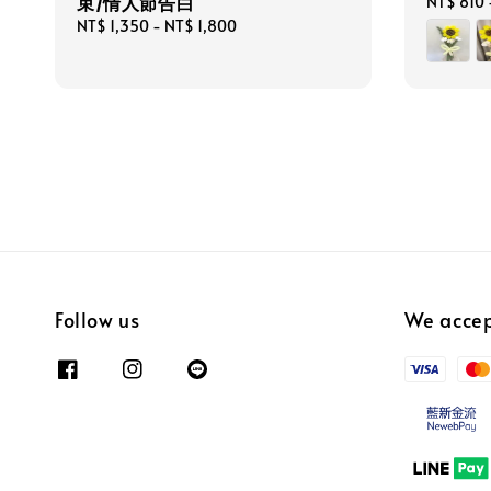
束/情人節告白
Regular
NT$ 810
price
Regular
NT$ 1,350
-
NT$ 1,800
price
Follow us
We acce