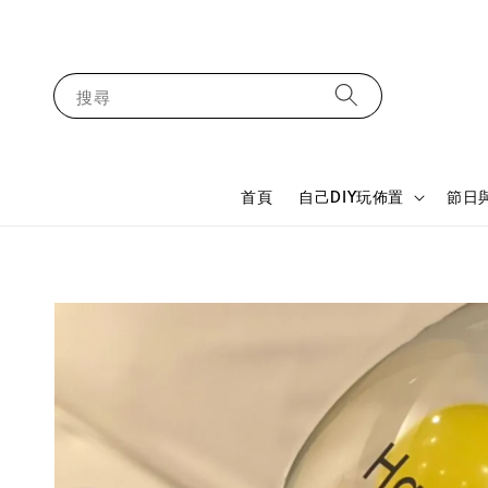
搜尋
首頁
自己DIY玩佈置
節日