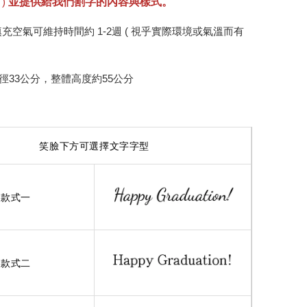
並
提供給我們割字的內容與樣式。
)
填充空氣可維持時間約 1-2週 (
視乎實際環境或氣溫而有
徑33公分，
整體高度約55公分
笑臉下方可選擇文字字型
款式一
款式二