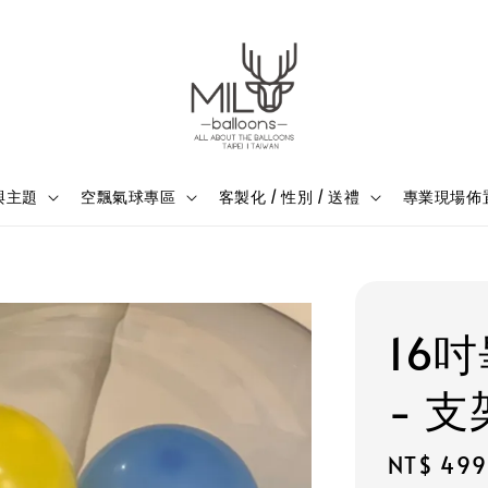
與主題
空飄氣球專區
客製化 / 性別 / 送禮
專業現場佈
16
- 
Regular
NT$ 499