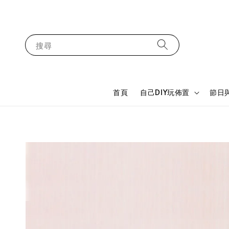
搜尋
首頁
自己DIY玩佈置
節日