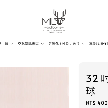
與主題
空飄氣球專區
客製化 / 性別 / 送禮
專業現場佈
32 
球
Regular
NT$ 400