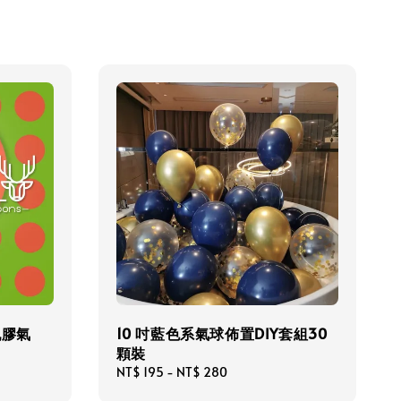
乳膠氣
10 吋藍色系氣球佈置DIY套組30
顆裝
Regular
NT$ 195
-
NT$ 280
price