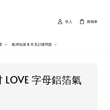
登入
購物車
置
氣球知識 & 常見訂購問題
吋 LOVE 字母鋁箔氣