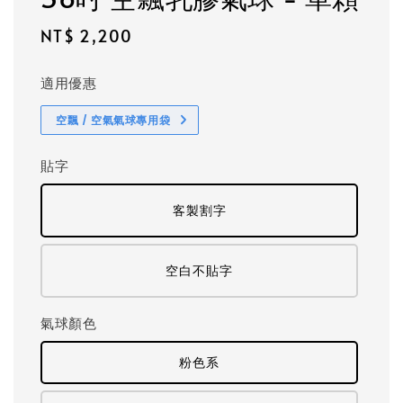
Regular
NT$ 2,200
price
適用優惠
空飄 / 空氣氣球專用袋
貼字
客製割字
空白不貼字
氣球顏色
粉色系