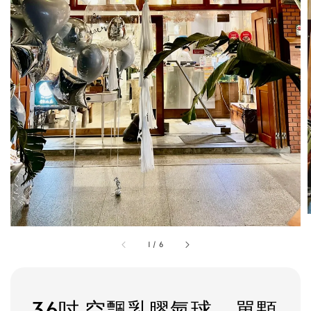
1
/
6
36吋 空飄乳膠氣球 - 單顆