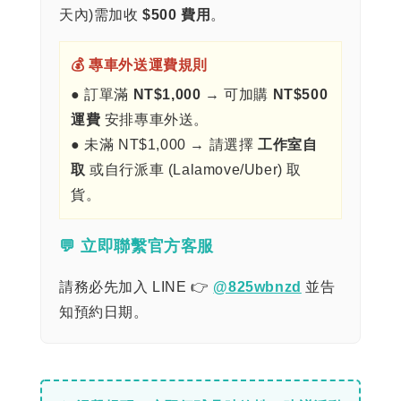
天內)需加收
$500 費用
。
💰 專車外送運費規則
● 訂單滿
NT$1,000
→ 可加購
NT$500
運費
安排專車外送。
● 未滿 NT$1,000 → 請選擇
工作室自
取
或自行派車 (Lalamove/Uber) 取
貨。
💬 立即聯繫官方客服
請務必先加入 LINE 👉
@825wbnzd
並告
知預約日期。