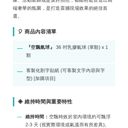
綵、活動裝飾或是派對拍照，都能輕鬆營造出高
端奢華的氛圍，是打造震撼現場效果的絕佳首
選。
🎈 商品內容清單
『空飄氣球』
36 吋乳膠氣球 (單顆) x 1
―
顆
客製化割字貼紙 (可客製文字內容與字
―
型) [加購項目]
◈ 維持時間與重要特性
―
維持時間：
空飄時效於室內環境約可飄浮
2-3 天 (視實際環境或氣溫而有所差異)。