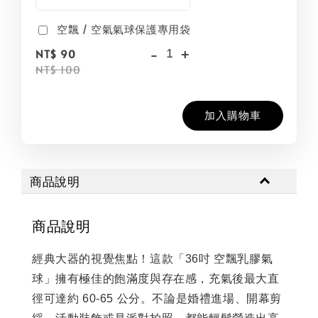
空飄 / 空氣氣球保護專用袋
-
+
NT$ 90
NT$ 100
加入購物車
商品說明
商品說明
經典大器的視覺焦點！這款「36吋 空飄乳膠氣
球」擁有極佳的飽滿度與存在感，充氣後最大直
徑可達約 60-65 公分。不論是婚禮進場、開幕剪