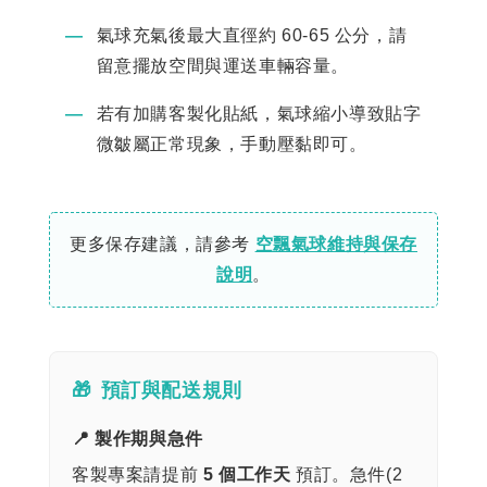
―
氣球充氣後最大直徑約 60-65 公分，請
留意擺放空間與運送車輛容量。
―
若有加購客製化貼紙，氣球縮小導致貼字
微皺屬正常現象，手動壓黏即可。
更多保存建議，請參考
空飄氣球維持與保存
說明
。
🎁
預訂與配送規則
📍 製作期與急件
客製專案請提前
5 個工作天
預訂。急件(2