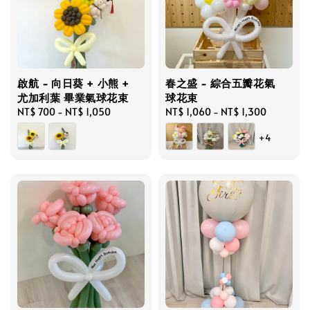
啟航 - 向日葵 + 小熊 +
春之盛 - 綜合五瓣花氣
尤加利葉 畢業氣球花束
球花束
Regular
NT$ 700
-
NT$ 1,050
Regular
NT$ 1,060
-
NT$ 1,300
price
price
+4