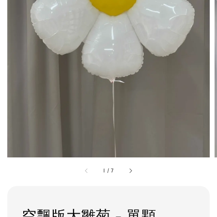
1
/
7
空飄版大雛菊 - 單顆