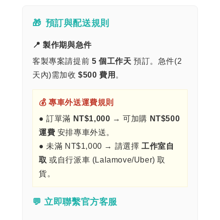
🎁
預訂與配送規則
📍 製作期與急件
客製專案請提前
5 個工作天
預訂。急件(2
天內)需加收
$500 費用
。
💰 專車外送運費規則
● 訂單滿
NT$1,000
→ 可加購
NT$500
運費
安排專車外送。
● 未滿 NT$1,000 → 請選擇
工作室自
取
或自行派車 (Lalamove/Uber) 取
貨。
💬 立即聯繫官方客服