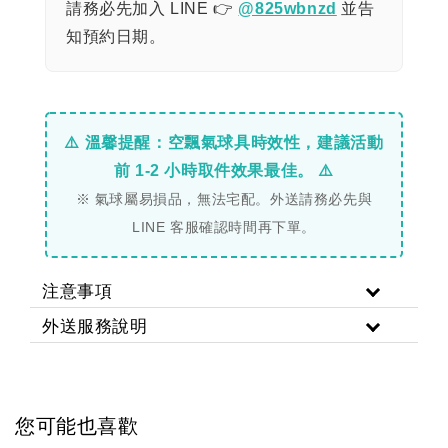
請務必先加入 LINE 👉
@825wbnzd
並告
知預約日期。
⚠️ 溫馨提醒：空飄氣球具時效性，建議活動
前 1-2 小時取件效果最佳。 ⚠️
※ 氣球屬易損品，無法宅配。外送請務必先與
LINE 客服確認時間再下單。
注意事項
外送服務說明
您可能也喜歡