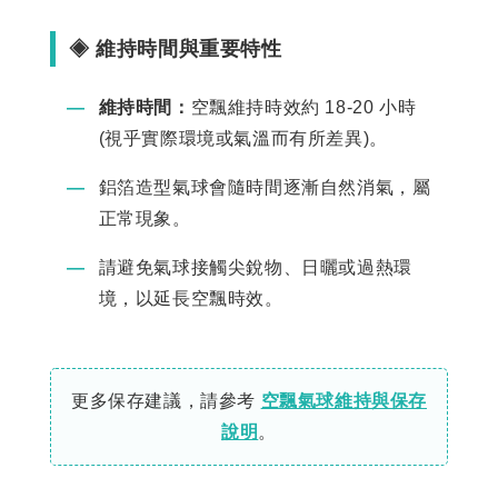
◈ 維持時間與重要特性
―
維持時間：
空飄維持時效約 18-20 小時
(視乎實際環境或氣溫而有所差異)。
―
鋁箔造型氣球會隨時間逐漸自然消氣，屬
正常現象。
―
請避免氣球接觸尖銳物、日曬或過熱環
境，以延長空飄時效。
更多保存建議，請參考
空飄氣球維持與保存
說明
。