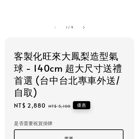
1
/
9
客製化旺來大鳳梨造型氣
球 - 140cm 超大尺寸送禮
首選 (台中台北專車外送/
自取)
Sale
NT$ 2,880
Regular
優惠
NT$ 3,100
price
price
是否需要祝賀掛牌
需要