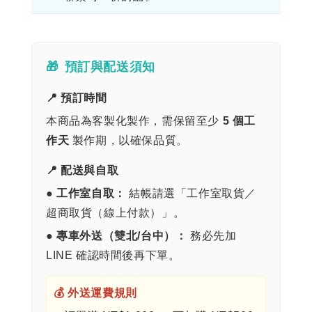
🎁
預訂與配送須知
📍 預訂時間
本商品為客製化製作，需保留至少
5 個工
作天
製作期，以確保品質。
📍 配送與自取
●
工作室自取：
結帳請選「工作室取貨／
超商取貨（線上付款）」。
●
專車外送（雙北/台中）：
務必先加
LINE 確認時間後再下單。
💰 外送運費規則