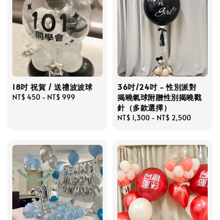
18吋 祝賀 / 送禮波波球
36吋/24吋 - 性別派對
揭曉氣球附贈性別揭曉戳
Regular
NT$ 450
-
NT$ 999
針（多款選擇）
price
Regular
NT$ 1,300
-
NT$ 2,500
price