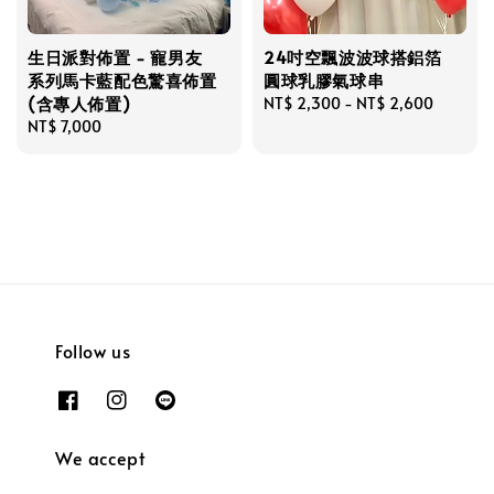
生日派對佈置 - 寵男友
24吋空飄波波球搭鋁箔
系列馬卡藍配色驚喜佈置
圓球乳膠氣球串
(含專人佈置)
Regular
NT$ 2,300
-
NT$ 2,600
Regular
NT$ 7,000
price
price
Follow us
We accept