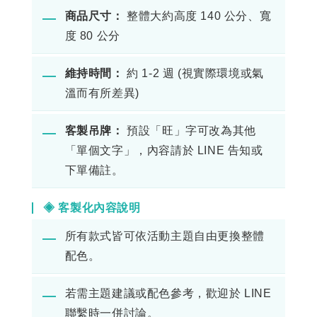
商品尺寸：
整體大約高度 140 公分、寬
―
度 80 公分
維持時間：
約 1-2 週 (視實際環境或氣
―
溫而有所差異)
客製吊牌：
預設「旺」字可改為其他
―
「單個文字」，內容請於 LINE 告知或
下單備註。
◈ 客製化內容說明
所有款式皆可依活動主題自由更換整體
―
配色。
若需主題建議或配色參考，歡迎於 LINE
―
聯繫時一併討論。