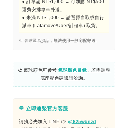
● 訂單滿 NT$1,000 → 可加購 NT$500
運費安排專車外送。
● 未滿 NT$1,000 → 請選擇自取或自行
派車 (Lalamove/Uber/計程車) 取貨。
※ 氣球屬易損品，
無法使用一般宅配寄送
。
🎨 氣球顏色可參考
氣球顏色目錄
，若需調整
底座配色建議請洽詢
。
💬 立即連繫官方客服
請務必先加入 LINE 👉
@825wbnzd