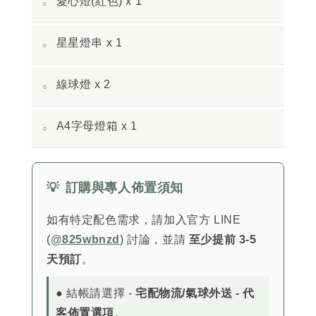
愛心燈(紅色) x 1
◦
星星燈串 x 1
◦
線球燈 x 2
◦
A4字母燈箱 x 1
◦
💡
訂購與專人佈置須知
如有特定配色需求，請加入官方 LINE
(
@825wbnzd
) 討論，並請
至少提前 3-5
天預訂
。
● 結帳請選擇 -
宅配物流/氣球外送 - 代
客佈置選項
。