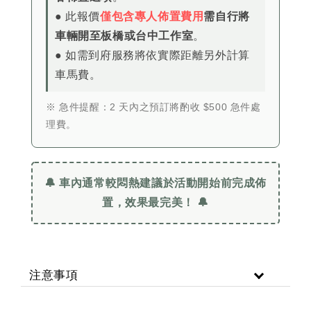
● 此報價
僅包含專人佈置費用
需自行將
車輛開至板橋或台中工作室
。
● 如需到府服務將依實際距離另外計算
車馬費。
※ 急件提醒：2 天內之預訂將酌收 $500 急件處
理費。
🔔 車內通常較悶熱建議於活動開始前完成佈
置，效果最完美！ 🔔
注意事項