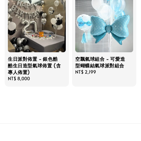
生日派對佈置 - 銀色酷
空飄氣球組合 - 可愛造
酷生日造型氣球佈置 (含
型蝴蝶結氣球派對組合
專人佈置)
Regular
NT$ 2,199
Regular
NT$ 8,000
price
price