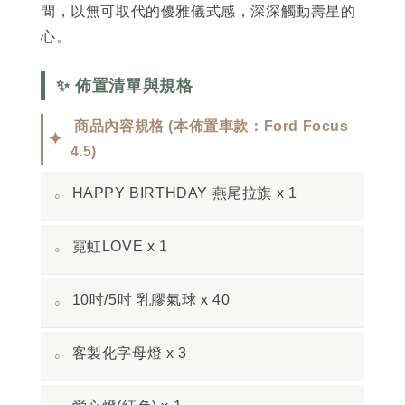
間，以無可取代的優雅儀式感，深深觸動壽星的
心。
✨ 佈置清單與規格
商品內容規格 (本佈置車款：Ford Focus
✦
4.5)
HAPPY BIRTHDAY 燕尾拉旗 x 1
◦
霓虹LOVE x 1
◦
10吋/5吋 乳膠氣球 x 40
◦
客製化字母燈 x 3
◦