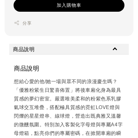
加入購物車
分享
商品說明
商品說明
想給心愛的他/她一場與眾不同的浪漫慶生嗎？
「優雅粉紫生日驚喜佈置」將後車廂化身為最具
質感的夢幻密室。嚴選唯美柔和的粉紫色系乳膠
氣球交互堆疊，搭配極具質感的霓虹LOVE燈與
閃爍的星星燈串、線球燈，營造出既典雅又溫馨
的微醺氛圍。特別加入客製化字母燈與專屬A4字
母燈箱，點亮你們的專屬密碼，在掀開車廂的瞬