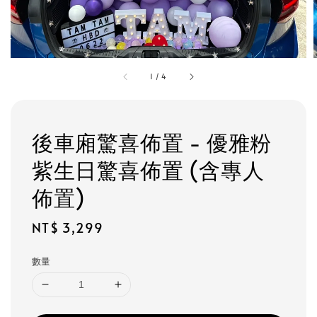
1
/
4
後車廂驚喜佈置 - 優雅粉
紫生日驚喜佈置 (含專人
佈置)
Regular
NT$ 3,299
price
數量