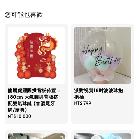
您可能也喜歡
龍騰虎躍圓拱背板佈置 -
派對祝賀18吋波波球抱
180cm 大氣圓拱背板搭
抱桶
配雙氣球鏈 (春酒尾牙
Regular
NT$ 799
牌/慶典)
price
Regular
NT$ 10,000
price