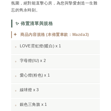
氛圍，絕對能直擊心房，為您與摯愛創造一生難
忘的雋永時刻。
✨ 佈置清單與規格
✦
商品內容規格 (本佈置車款：Mazda3)
LOVE霓虹燈(暖白) x 1
◦
字母燈(IU) x 2
◦
愛心燈(粉色) x 1
◦
線球燈 x 3
◦
銀色三角旗 x 1
◦