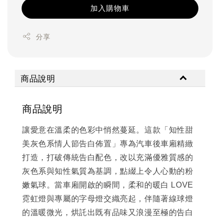
加入購物車
分享
商品說明
商品說明
讓愛意在溫柔的色彩中悄然蔓延。這款「知性甜
美灰色系情人節告白佈置」專為汽車後車廂精緻
打造，打破傳統告白配色，改以充滿優雅質感的
灰色系與知性氣質為基調，點綴上令人心動的粉
嫩氣球。當車廂開啟的瞬間，柔和的暖白 LOVE
霓虹燈與專屬的字母燈交織亮起，伴隨著線球燈
的溫暖微光，烘託出既有品味又浪漫至極的告白