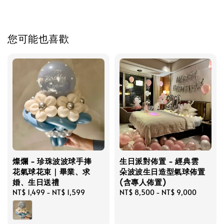
您可能也喜歡
燦爛 - 珍珠波波球手捧
生日派對佈置 - 經典雲
花氣球花束｜畢業、求
朵波波生日造型氣球佈置
婚、生日送禮
(含專人佈置)
Regular
NT$ 1,499
-
NT$ 1,599
Regular
NT$ 8,500
-
NT$ 9,000
price
price