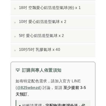
18吋 空飄愛心鋁箔造型氣球(粉) x 1
◦
10吋 愛心鋁箔造型氣球 x 2
◦
5吋 愛心鋁箔造型氣球 x 2
◦
10吋/5吋 乳膠氣球 x 40
◦
💡
訂購與專人佈置須知
如有特定配色需求，請加入官方 LINE
(
@825wbnzd
) 討論，並請
至少提前 3-5
天預訂
。
● 結帳請選擇 -
宅配物流/氣球外送 - 代