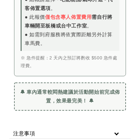
客佈置選項
。
● 此報價
僅包含專人佈置費用
需自行將
車輛開至板橋或台中工作室
。
● 如需到府服務將依實際距離另外計算
車馬費。
※ 急件提醒：2 天內之預訂將酌收 $500 急件處
理費。
🔔 車內通常較悶熱建議於活動開始前完成佈
置，效果最完美！ 🔔
注意事項