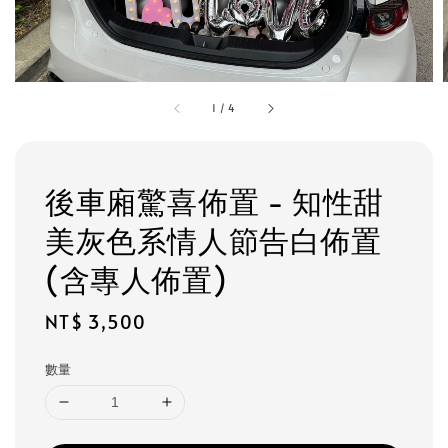
1
/
4
後車廂驚喜佈置 - 知性甜
美灰色系情人節告白佈置
(含專人佈置)
Regular
NT$ 3,500
price
數量