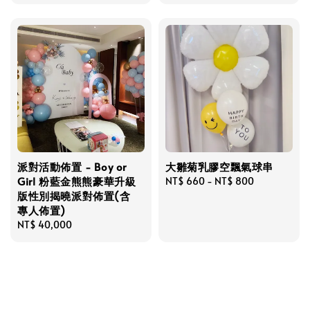
派對活動佈置 - Boy or
大雛菊乳膠空飄氣球串
Girl 粉藍金熊熊豪華升級
Regular
NT$ 660
-
NT$ 800
版性別揭曉派對佈置(含
price
專人佈置)
Regular
NT$ 40,000
price