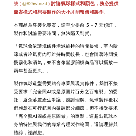
討論氣球樣式和顏色，
務必提供
號 (
@825wbnzd
)
圖案樣式和想要製作的大小才能報價和製作
。
本商品為客製化專案，請至少提前 5 - 7 天預訂，
製作和討論需要時間，無法隔天到貨。
「氣球會依環境條件增減維持的時間長短，室內陰
涼或者冷氣房內可維持時間較長，也會隨著時間慢
慢霧化和消氣，並不會像塑膠開模商品可以擺放一
兩年甚至更久」。
製作氣球造型需要結合專業與現實條件，我們不接
受要求「完全照AI或是原圖片百分之百複製」的委
託，避免落差產生爭議，感謝理解。氣球製作後我
們願意在可行範圍內微調部分細節，但不接受要求
「完全照AI圖或是原圖做」的重製，這超出氣球本
身的特性與我們的專業合理製作範圍，還請理解與
體諒，謝謝您。