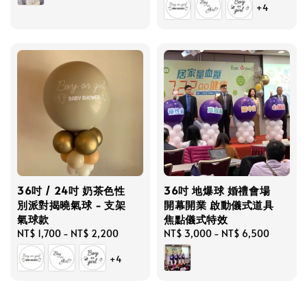
+4
36吋 / 24吋 奶茶色性
36吋 地爆球 婚禮會場
別派對揭曉氣球 - 支架
開幕開業 啟動儀式道具
氣球款
焦點儀式特效
Regular
NT$ 1,700
-
NT$ 2,200
Regular
NT$ 3,000
-
NT$ 6,500
price
price
+4