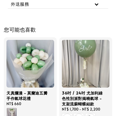
外送服務
您可能也喜歡
天真爛漫 - 莫蘭迪五瓣
36吋 / 24吋 尤加利綠
手作氣球花禮
色性別派對揭曉氣球 -
支架流蘇蝴蝶結款
Regular
NT$ 660
price
Regular
NT$ 1,700
-
NT$ 2,200
price