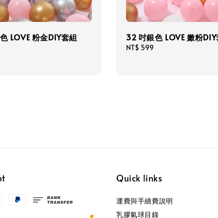
色 LOVE 粉金DIY套組
32 吋銀色 LOVE 嫩粉DI
Regular
NT$ 599
price
pt
Quick links
運費與手續費說明
乳膠氣球目錄