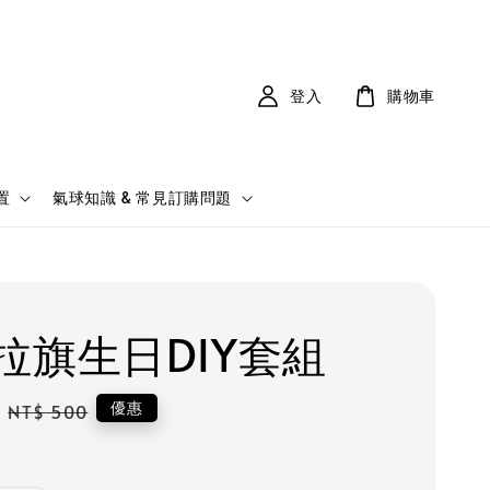
登入
購物車
置
氣球知識 & 常見訂購問題
拉旗生日DIY套組
Regular
優惠
NT$ 500
price