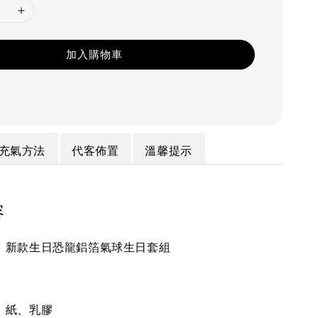
加入購物車
充氣方法
代客佈置
溫馨提示
容
】新款生日恐龍鋁箔氣球生日套組
】紙、乳膠