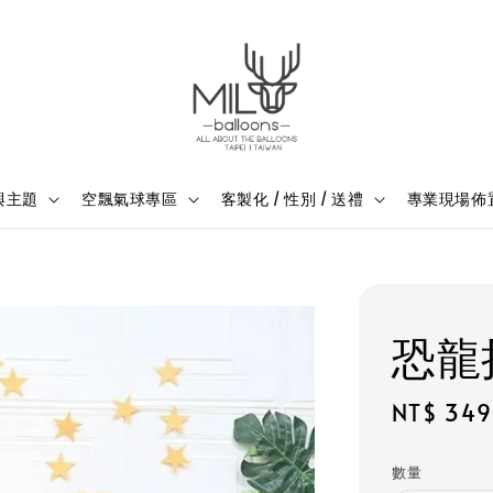
與主題
空飄氣球專區
客製化 / 性別 / 送禮
專業現場佈
恐龍
Sale
NT$ 349
price
數量