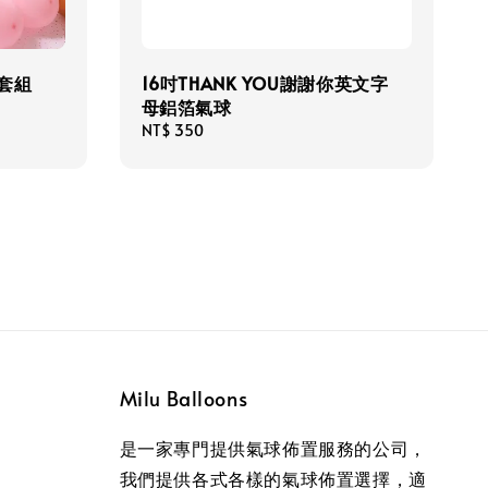
Y套組
16吋THANK YOU謝謝你英文字
母鋁箔氣球
Regular
NT$ 350
price
Milu Balloons
是一家專門提供氣球佈置服務的公司，
我們提供各式各樣的氣球佈置選擇，適