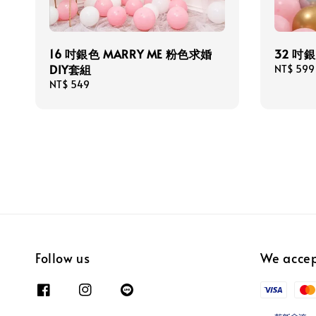
16 吋銀色 MARRY ME 粉色求婚
32 吋銀
DIY套組
Regular
NT$ 599
price
Regular
NT$ 549
price
Follow us
We acce