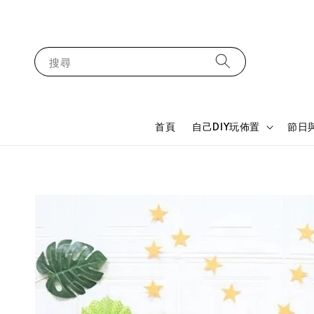
搜尋
首頁
自己DIY玩佈置
節日