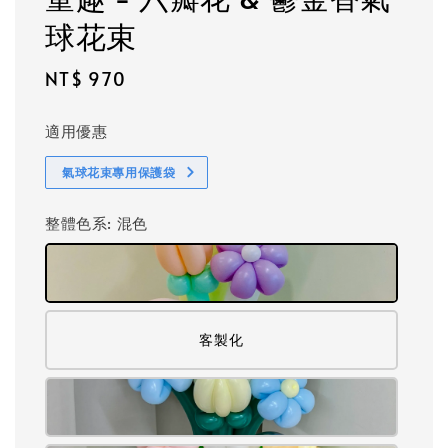
球花束
Regular
NT$ 970
price
適用優惠
氣球花束專用保護袋
整體色系
: 混色
客製化