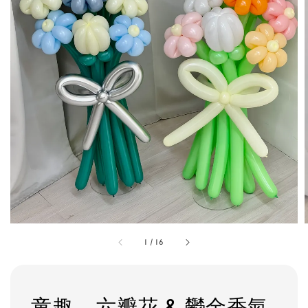
1
/
16
童趣 - 六瓣花 & 鬱金香氣