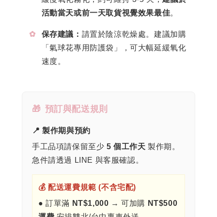
活動當天或前一天取貨視覺效果最佳
。
✿
保存建議：
請置於陰涼乾燥處。建議加購
「氣球花專用防護袋」，可大幅延緩氧化
速度。
🎁
預訂與配送規則
📍 製作期與預約
手工品項請保留至少
5 個工作天
製作期。
急件請透過 LINE 與客服確認。
💰 配送運費規範 (不含宅配)
● 訂單滿
NT$1,000
→ 可加購
NT$500
運費
安排雙北/台中專車外送。