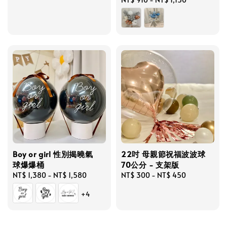
price
Boy or girl 性別揭曉氣
22吋 母親節祝福波波球
球爆爆桶
70公分 - 支架版
Regular
NT$ 1,380
-
NT$ 1,580
Regular
NT$ 300
-
NT$ 450
price
price
+4