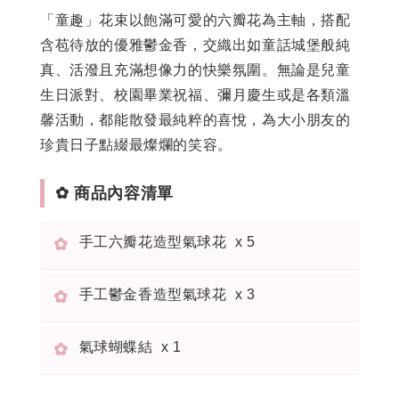
「童趣」花束以飽滿可愛的六瓣花為主軸，搭配
含苞待放的優雅鬱金香，交織出如童話城堡般純
真、活潑且充滿想像力的快樂氛圍。無論是兒童
生日派對、校園畢業祝福、彌月慶生或是各類溫
馨活動，都能散發最純粹的喜悅，為大小朋友的
珍貴日子點綴最燦爛的笑容。
✿ 商品內容清單
手工六瓣花造型氣球花 x 5
✿
手工鬱金香造型氣球花 x 3
✿
氣球蝴蝶結 x 1
✿