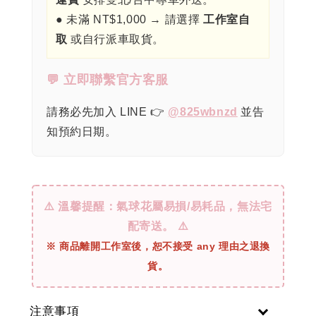
● 未滿 NT$1,000 → 請選擇
工作室自
取
或自行派車取貨。
💬 立即聯繫官方客服
請務必先加入 LINE 👉
@825wbnzd
並告
知預約日期。
⚠️ 溫馨提醒：氣球花屬易損/易耗品，無法宅
配寄送。 ⚠️
※ 商品離開工作室後，恕不接受 any 理由之退換
貨。
注意事項