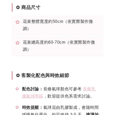
✿ 商品尺寸
花束整體寬度約50cm（依實際製作微
✿
調）
花束總高度約60-70cm（依實際製作微
✿
調）
✿ 客製化配色與時效細節
✿
配色討論：
長條氣球顏色可參考
長條乳
膠氣球專區
，歡迎提供色系需求討論。
✿
時效提醒：
氣球花由乳膠製成，會隨時間
緩慢氧化霧化，約可維持 3-5 天，
建議於