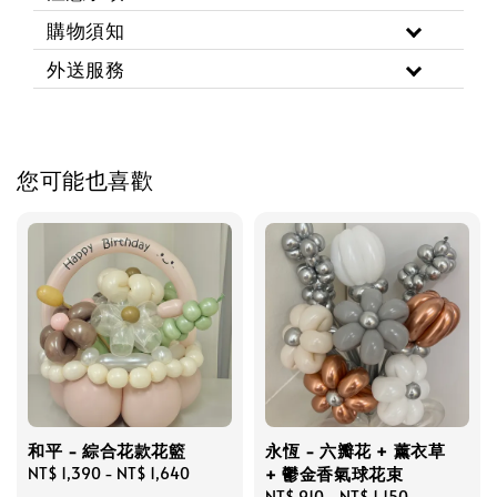
購物須知
外送服務
您可能也喜歡
和平 - 綜合花款花籃
永恆 - 六瓣花 + 薰衣草
+ 鬱金香氣球花束
Regular
NT$ 1,390
-
NT$ 1,640
price
Regular
NT$ 910
-
NT$ 1,150