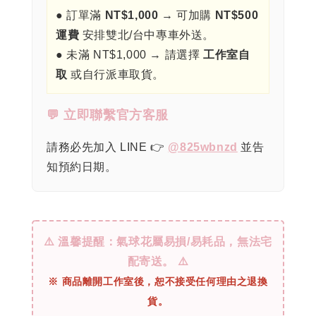
● 訂單滿
NT$1,000
→ 可加購
NT$500
運費
安排雙北/台中專車外送。
● 未滿 NT$1,000 → 請選擇
工作室自
取
或自行派車取貨。
💬 立即聯繫官方客服
請務必先加入 LINE 👉
@825wbnzd
並告
知預約日期。
⚠️ 溫馨提醒：氣球花屬易損/易耗品，無法宅
配寄送。 ⚠️
※ 商品離開工作室後，恕不接受任何理由之退換
貨。