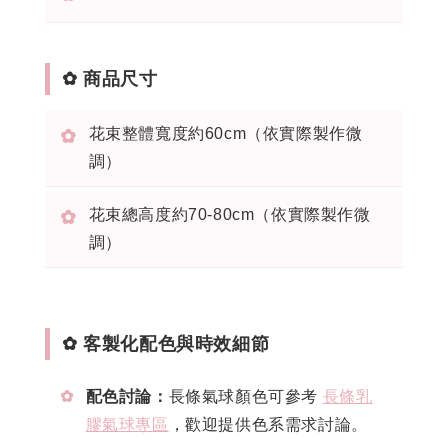
✿ 商品尺寸
花束整體寬度約60cm（依實際製作微
✿
調）
花束總高度約70-80cm（依實際製作微
✿
調）
✿ 客製化配色與時效細節
✿
配色討論：
長條氣球顏色可參考
長條乳
膠氣球專區
，歡迎提供色系需求討論。