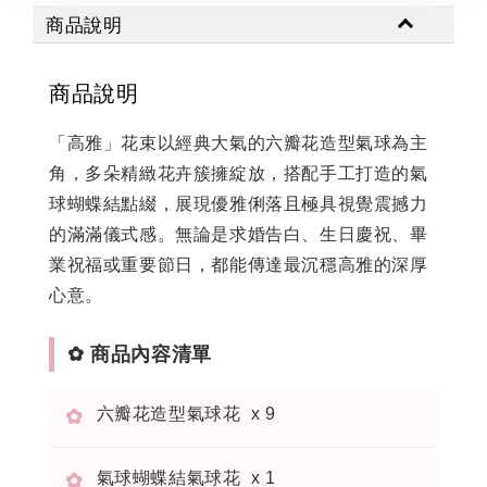
商品說明
商品說明
「高雅」花束以經典大氣的六瓣花造型氣球為主
角，多朵精緻花卉簇擁綻放，搭配手工打造的氣
球蝴蝶結點綴，展現優雅俐落且極具視覺震撼力
的滿滿儀式感。無論是求婚告白、生日慶祝、畢
業祝福或重要節日，都能傳達最沉穩高雅的深厚
心意。
✿ 商品內容清單
六瓣花造型氣球花 x 9
✿
氣球蝴蝶結氣球花 x 1
✿