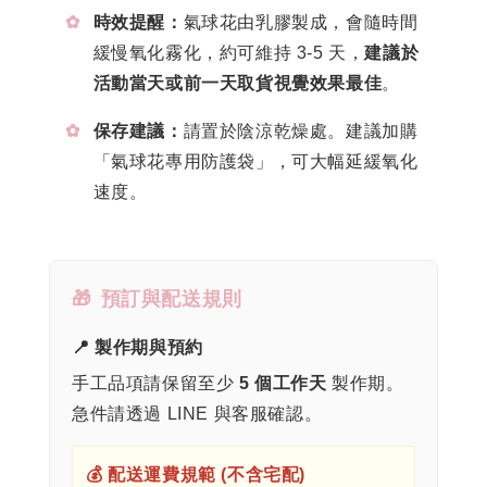
✿
時效提醒：
氣球花由乳膠製成，會隨時間
緩慢氧化霧化，約可維持 3-5 天，
建議於
活動當天或前一天取貨視覺效果最佳
。
✿
保存建議：
請置於陰涼乾燥處。建議加購
「氣球花專用防護袋」，可大幅延緩氧化
速度。
🎁
預訂與配送規則
📍 製作期與預約
手工品項請保留至少
5 個工作天
製作期。
急件請透過 LINE 與客服確認。
💰 配送運費規範 (不含宅配)