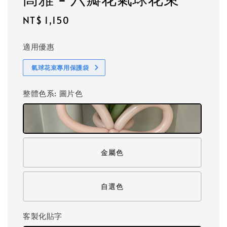
Regular
NT$ 1,150
price
適用優惠
氣球花束專用保護袋
整體色系
: 圖片色
金屬色
自選色
客製化貼字