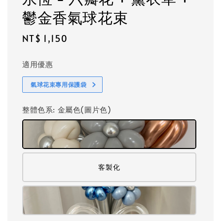
鬱金香氣球花束
Regular
NT$ 1,150
price
適用優惠
氣球花束專用保護袋
整體色系
: 金屬色(圖片色)
客製化