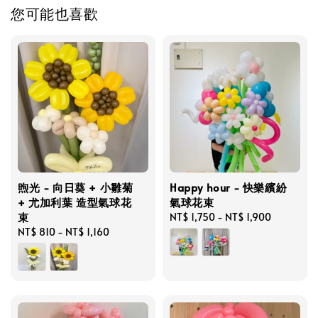
您可能也喜歡
煦光 - 向日葵 + 小雛菊
Happy hour - 快樂繽紛
+ 尤加利葉 造型氣球花
氣球花束
束
Regular
NT$ 1,750
-
NT$ 1,900
Regular
NT$ 810
-
NT$ 1,160
price
price