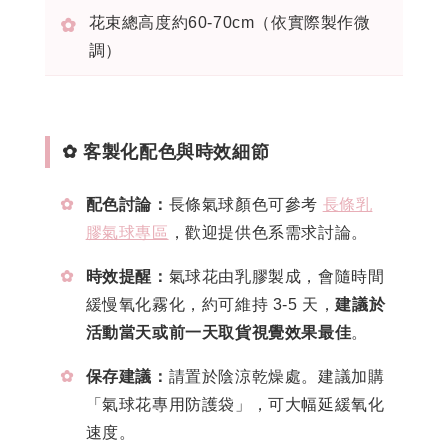
花束總高度約60-70cm（依實際製作微
✿
調）
✿ 客製化配色與時效細節
✿
配色討論：
長條氣球顏色可參考
長條乳
膠氣球專區
，歡迎提供色系需求討論。
✿
時效提醒：
氣球花由乳膠製成，會隨時間
緩慢氧化霧化，約可維持 3-5 天，
建議於
活動當天或前一天取貨視覺效果最佳
。
✿
保存建議：
請置於陰涼乾燥處。建議加購
「氣球花專用防護袋」，可大幅延緩氧化
速度。