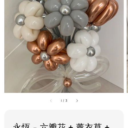
1
/
3
永恆 - 六瓣花 + 薰衣草 +