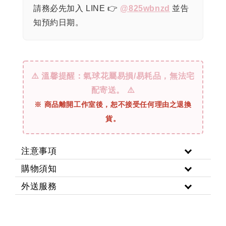
請務必先加入 LINE 👉
@825wbnzd
並告
知預約日期。
⚠️ 溫馨提醒：氣球花屬易損/易耗品，無法宅
配寄送。 ⚠️
※ 商品離開工作室後，恕不接受任何理由之退換
貨。
注意事項
購物須知
外送服務