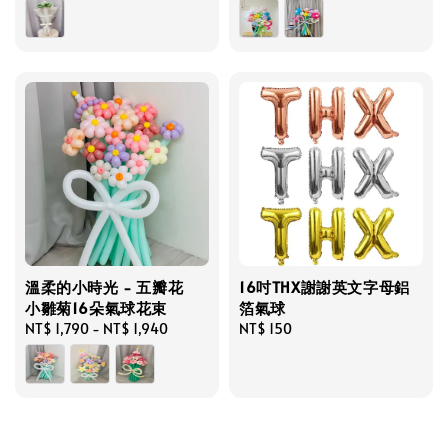
price
price
溫柔的小時光 - 五瓣花
16吋THX謝謝英文字母鋁
小雛菊16朵氣球花束
箔氣球
Regular
NT$ 1,790
-
NT$ 1,940
Regular
NT$ 150
price
price