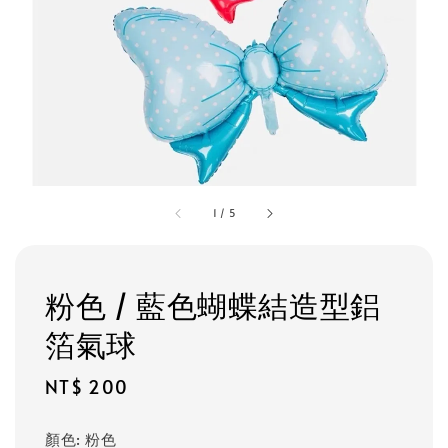
1
/
5
粉色 / 藍色蝴蝶結造型鋁
箔氣球
Regular
NT$ 200
price
顏色
: 粉色