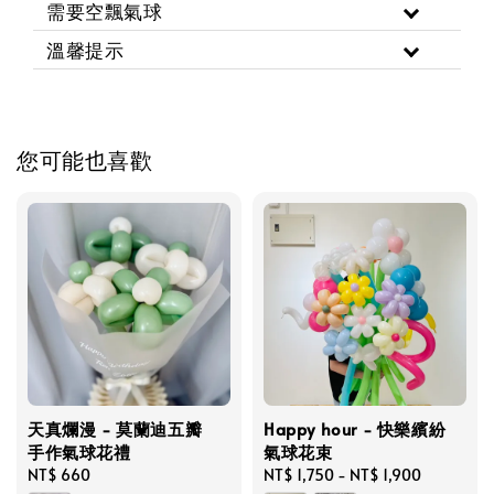
需要空飄氣球
溫馨提示
您可能也喜歡
天真爛漫 - 莫蘭迪五瓣
Happy hour - 快樂繽紛
手作氣球花禮
氣球花束
Regular
NT$ 660
Regular
NT$ 1,750
-
NT$ 1,900