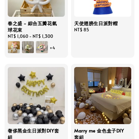
春之盛 - 綜合五瓣花氣
天使翅膀生日派對帽
球花束
Regular
NT$ 85
Regular
NT$ 1,060
-
NT$ 1,300
price
price
+4
奢侈黑金生日派對DIY套
Marry me 金色盒子DIY
組
套組