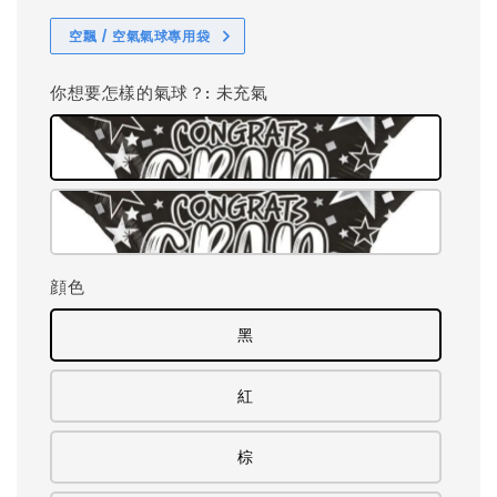
空飄 / 空氣氣球專用袋
你想要怎樣的氣球？
: 未充氣
顔色
黑
紅
棕