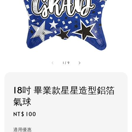
1
/
9
18吋 畢業款星星造型鋁箔
氣球
Regular
NT$ 100
price
適用優惠