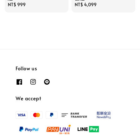
Regular
NT$ 999
Regular
NT$ 4,099
price
price
Follow us
We accept