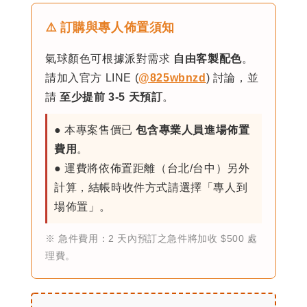
⚠️
訂購與專人佈置須知
氣球顏色可根據派對需求
自由客製配色
。
請加入官方 LINE (
@825wbnzd
) 討論，並
請
至少提前 3-5 天預訂
。
● 本專案售價已
包含專業人員進場佈置
費用
。
● 運費將依佈置距離（台北/台中）另外
計算，結帳時收件方式請選擇「專人到
場佈置」。
※ 急件費用：2 天內預訂之急件將加收 $500 處
理費。