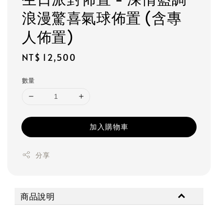
浪漫驚喜氣球佈置 (含專
人佈置)
Regular
NT$ 12,500
price
數量
加入購物車
分享
商品說明