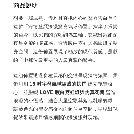
商品說明
想要一場成熟、優雅且直抵內心的驚喜告白嗎？
這款「深情藍調浪漫驚喜氣球佈置」捨棄了張揚
的色彩，以沉穩的深藍調為主軸，交織出宛如深
夜星空般的深邃感。透過暖白霓虹與棉線燈光點
亮空間，這份佈置展現了極致的現代質感，是獻
給心中那位最重要的人最真摯的驚喜。
這組佈置透過多種質感的交織呈現深情氛圍！我
們利用
16 吋字母氣球組成的拱門
建立視覺核
心，並點綴
LOVE 暖白霓虹燈與仿真花瓣
營造
浪漫的小徑感。結合大量空飄與落地乳膠氣球，
讓藍色系的層次感從地面延伸至空間，呈現出視
覺效果震撼且情感細膩的浪漫派對現場。