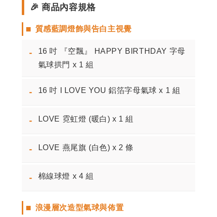
🎉 商品內容規格
■
質感藍調燈飾與告白主視覺
16 吋 『空飄』 HAPPY BIRTHDAY 字母
-
氣球拱門 x 1 組
16 吋 I LOVE YOU 鋁箔字母氣球 x 1 組
-
LOVE 霓虹燈 (暖白) x 1 組
-
LOVE 燕尾旗 (白色) x 2 條
-
棉線球燈 x 4 組
-
■
浪漫層次造型氣球與佈置