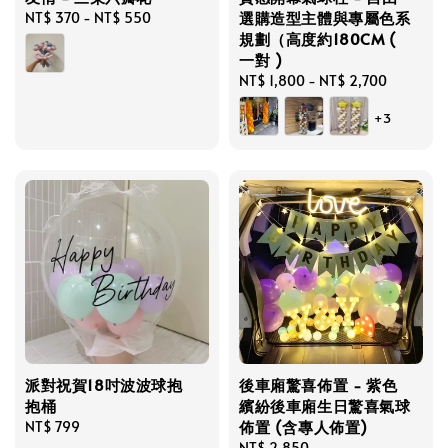
選購造型主體與專屬色系
Regular
NT$ 370
-
NT$ 550
規劃（高度約180CM (
price
一對 )
Regular
NT$ 1,800
-
NT$ 2,700
price
+3
派對祝賀18吋波波球抱
後車廂驚喜佈置 - 紫色
抱桶
繽紛後車廂生日驚喜氣球
佈置 (含專人佈置)
Regular
NT$ 799
price
Regular
NT$ 2,850