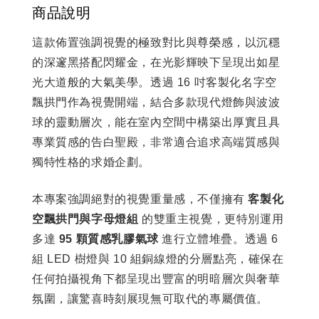
商品說明
這款佈置強調視覺的極致對比與尊榮感，以沉穩
的深邃黑搭配閃耀金，在光影輝映下呈現出如星
光大道般的大氣美學。透過 16 吋客製化名字空
飄拱門作為視覺開端，結合多款現代燈飾與波波
球的靈動層次，能在室內空間中構築出厚實且具
專業質感的告白聖殿，非常適合追求高端質感與
獨特性格的求婚企劃。
本專案強調絕對的視覺重量感，不僅擁有
客製化
空飄拱門與字母燈組
的雙重主視覺，更特別運用
多達
95 顆質感乳膠氣球
進行立體堆疊。透過 6
組 LED 樹燈與 10 組銅線燈的分層點亮，確保在
任何拍攝視角下都呈現出豐富的明暗層次與奢華
氛圍，讓驚喜時刻展現無可取代的專屬價值。