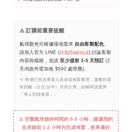
⚠️ 訂購前重要提醒
氣球顏色可根據場地需求
自由客製配色
。
請加入官方 LINE (
@825wbnzd
) 討論客製
內容與檔期，並請
至少提前 3-5 天預訂
(2
天內急件需加收 $500 處理費)。
※ 售價已包含專業人員進場佈置費用，運費則需
依距離（台北/台中）另外計算。結帳時請選擇
「專人到場佈置」。
⚠️ 空飄氣球維持時間約 6-8 小時，建議預約
在求婚前 1-2 小時內完成佈置，效果最好