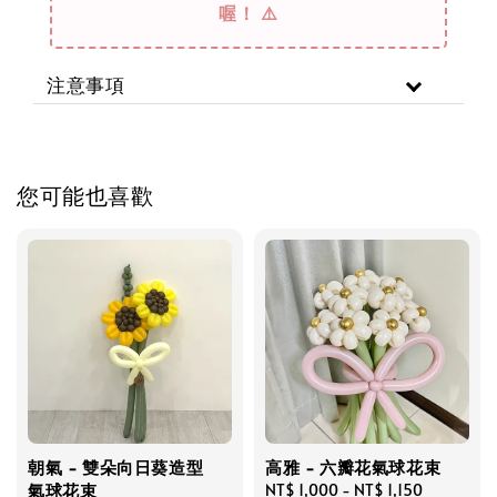
喔！ ⚠️
注意事項
您可能也喜歡
朝氣 - 雙朵向日葵造型
高雅 - 六瓣花氣球花束
氣球花束
Regular
NT$ 1,000
-
NT$ 1,150