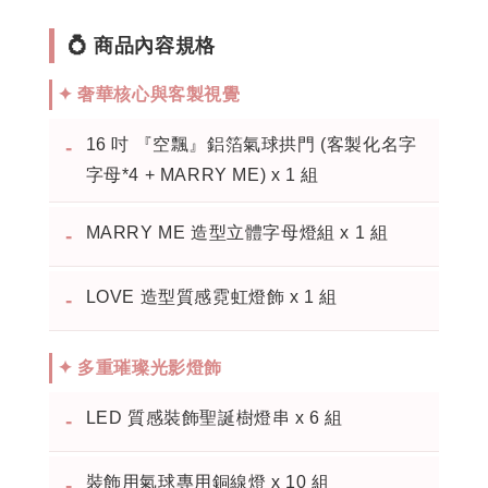
💍 商品內容規格
✦ 奢華核心與客製視覺
16 吋 『空飄』鋁箔氣球拱門 (客製化名字
-
字母*4 + MARRY ME) x 1 組
MARRY ME 造型立體字母燈組 x 1 組
-
LOVE 造型質感霓虹燈飾 x 1 組
-
✦ 多重璀璨光影燈飾
LED 質感裝飾聖誕樹燈串 x 6 組
-
裝飾用氣球專用銅線燈 x 10 組
-