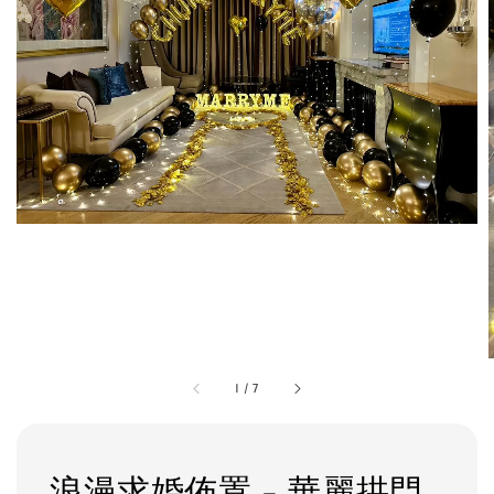
1
/
7
浪漫求婚佈置 - 華麗拱門