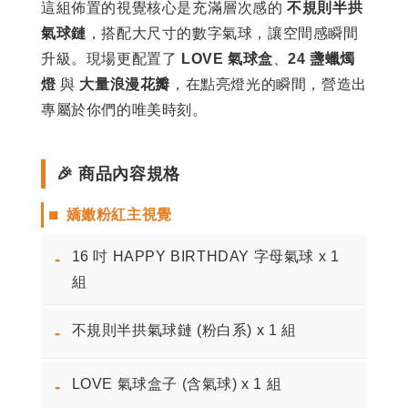
這組佈置的視覺核心是充滿層次感的
不規則半拱
氣球鏈
，搭配大尺寸的數字氣球，讓空間感瞬間
升級。現場更配置了
LOVE 氣球盒
、
24 盞蠟燭
燈
與
大量浪漫花瓣
，在點亮燈光的瞬間，營造出
專屬於你們的唯美時刻。
🎉 商品內容規格
■
嬌嫩粉紅主視覺
16 吋 HAPPY BIRTHDAY 字母氣球 x 1
-
組
不規則半拱氣球鏈 (粉白系) x 1 組
-
LOVE 氣球盒子 (含氣球) x 1 組
-