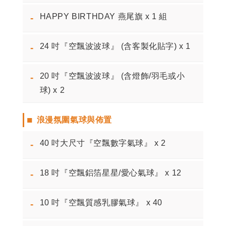
HAPPY BIRTHDAY 燕尾旗 x 1 組
-
24 吋『空飄波波球』 (含客製化貼字) x 1
-
20 吋『空飄波波球』 (含燈飾/羽毛或小
-
球) x 2
■
浪漫氛圍氣球與佈置
40 吋大尺寸『空飄數字氣球』 x 2
-
18 吋『空飄鋁箔星星/愛心氣球』 x 12
-
10 吋『空飄質感乳膠氣球』 x 40
-