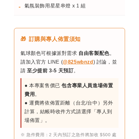
氣氛裝飾用星星串燈 x 1 組
-
🎁
訂購與專人佈置須知
氣球顏色可根據派對需求
自由客製配色
。
請加入官方 LINE (
@825wbnzd
) 討論，並
請
至少提前 3-5 天預訂
。
● 本專案售價已
包含專業人員進場佈置
費用
。
● 運費將依佈置距離（台北/台中）另外
計算，結帳時收件方式請選擇「專人到
場佈置」。
※ 急件費用：2 天內預訂之急件將加收 $500 處