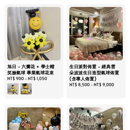
旭日 - 六瓣花 + 學士帽
生日派對佈置 - 經典雲
笑臉氣球 畢業氣球花束
朵波波生日造型氣球佈置
(含專人佈置)
Regular
NT$ 900
-
NT$ 1,050
price
Regular
NT$ 8,500
-
NT$ 9,000
price