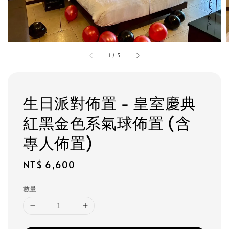
1
/
5
生日派對佈置 - 皇室慶典
紅黑金色系氣球佈置 (含
專人佈置)
Regular
NT$ 6,600
price
數量