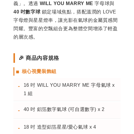
義」。透過
WILL YOU MARRY ME
字母球與
40 吋數字球
鎖定場域焦點，搭配溫潤的 LOVE
字母燈與星星燈串，讓光影在氣球的金屬質感間
閃耀。豐富的空飄組合更為整體空間增添了輕盈
的層次感。
🎉 商品內容規格
■
核心視覺裝飾組
16 吋 WILL YOU MARRY ME 字母氣球 x
-
1 組
40 吋 鋁箔數字氣球 (可自選數字) x 2
-
18 吋 造型鋁箔星星/愛心氣球 x 4
-