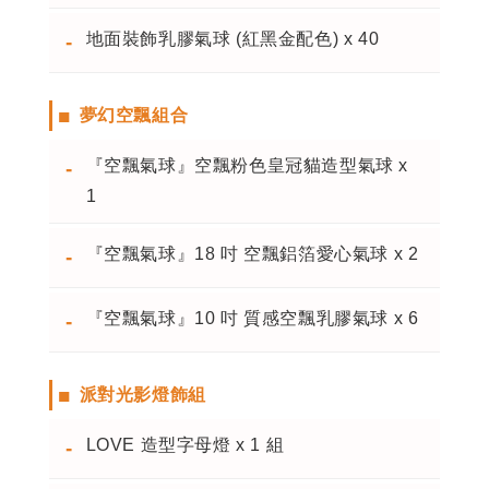
地面裝飾乳膠氣球 (紅黑金配色) x 40
-
■
夢幻空飄組合
『空飄氣球』空飄粉色皇冠貓造型氣球 x
-
1
『空飄氣球』18 吋 空飄鋁箔愛心氣球 x 2
-
『空飄氣球』10 吋 質感空飄乳膠氣球 x 6
-
■
派對光影燈飾組
LOVE 造型字母燈 x 1 組
-