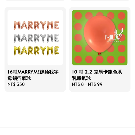
16吋MARRYME嫁給我字
10 吋 2.2 克馬卡龍色系
母鋁箔氣球
乳膠氣球
Regular
NT$ 350
Regular
NT$ 8
-
NT$ 99
price
price