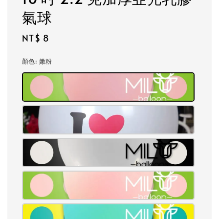
氣球
Regular
NT$ 8
price
顏色
: 嫩粉