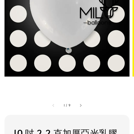
1
/
9
10 吋 2.2 克加厚亞光乳膠