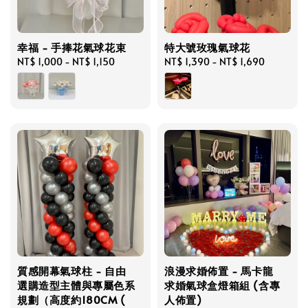
幸福 - 手捧花氣球花束
特大號玫瑰氣球花
Regular
NT$ 1,000
-
NT$ 1,150
Regular
NT$ 1,390
-
NT$ 1,690
price
price
質感開幕氣球柱 - 自由
浪漫求婚佈置 - 馬卡龍
選購造型主體與專屬色系
求婚氣球盒燈箱組 (含專
規劃（高度約180CM (
人佈置)