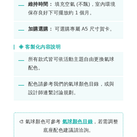
維持時間：
填充空氣 (不飄)，室內環境
―
保存良好下可擺放約 1 個月。
加購選購：
可選購專屬 A5 尺寸賀卡。
―
◈ 客製化內容說明
所有款式皆可依活動主題自由更換氣球
―
配色。
配色請參考我們的氣球顏色目錄，或與
―
設計師連繫討論規劃。
🎨 氣球顏色可參考
氣球顏色目錄
，若需調整
底座配色建議請洽詢。