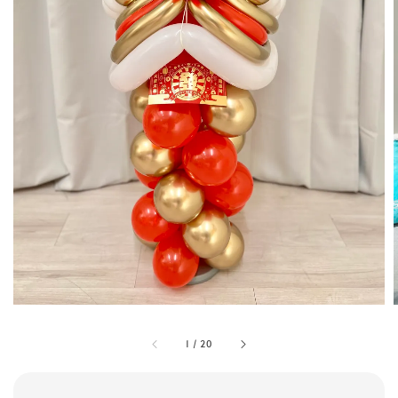
1
/
20