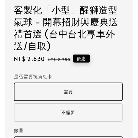
客製化「小型」醒獅造型
氣球 - 開幕招財與慶典送
禮首選 (台中台北專車外
送/自取)
Sale
NT$ 2,630
Regular
優惠
NT$ 2,750
price
price
是否需要祝賀紅卡
需要
不需要
數量