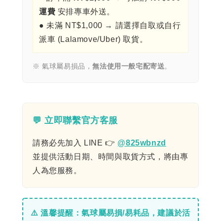
運費
安排專車外送。
● 未滿 NT$1,000 → 請選擇自取或自行
派車 (Lalamove/Uber) 取貨。
※ 氣球屬易損品，
無法使用一般宅配寄送
。
💬 立即聯繫官方客服
請務必先加入 LINE 👉
@825wbnzd
並提供活動日期、時間與取貨方式，將由專
人為您服務。
⚠️ 溫馨提醒：氣球屬易損/易耗品，建議於活