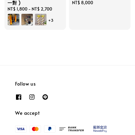
一對 )
Regular
NT$ 8,000
Regular
NT$ 1,800
-
NT$ 2,700
price
price
+3
Follow us
We accept