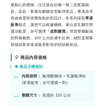
最動心的禮物，往往源自於獨一無二的客製細
節。這款「客製化醒獅造型氣球單品」專為追求
長效佈置與視覺焦點的您設計。本系列採取
單座
販售
模式，讓您可以根據櫃檯、展位或玄關空間
靈活配置，亦可選擇
「成對購買」
營造雙獅獻瑞
的對稱氣勢。100 公分的適中比例，絕對是開幕
剪綵或新居落成最受歡迎的招財藝術品。
🎈 商品內容規格
◈ 產品主體資訊
內容說明：
氣球醒獅頭 + 乳膠氣球柱
―
(單座販售，亦可選購一對)
整體尺寸：
高度約 100 公分
―