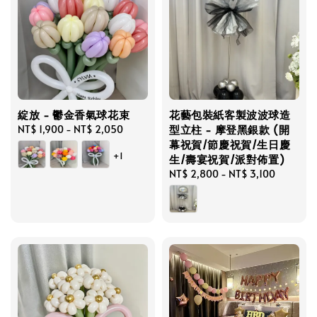
綻放 - 鬱金香氣球花束
花藝包裝紙客製波波球造
型立柱 - 摩登黑銀款 (開
Regular
NT$ 1,900
-
NT$ 2,050
幕祝賀/節慶祝賀/生日慶
price
+1
生/壽宴祝賀/派對佈置)
Regular
NT$ 2,800
-
NT$ 3,100
price