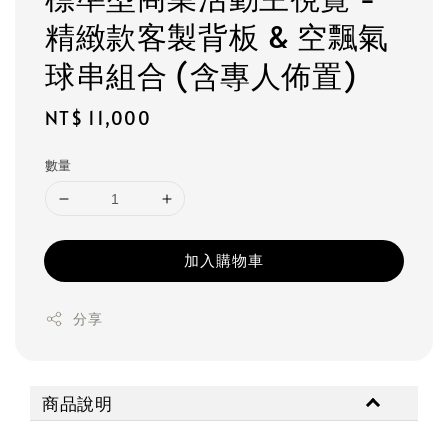
精緻款客製背板 & 空飄氣
球串組合 (含專人佈置)
Regular
NT$ 11,000
price
數量
加入購物車
分享
商品說明