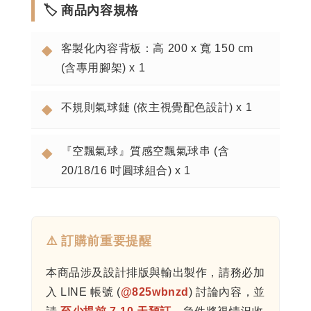
🏷️ 商品內容規格
客製化內容背板：高 200 x 寬 150 cm
◆
(含專用腳架) x 1
不規則氣球鏈 (依主視覺配色設計) x 1
◆
『空飄氣球』質感空飄氣球串 (含
◆
20/18/16 吋圓球組合) x 1
⚠️ 訂購前重要提醒
本商品涉及設計排版與輸出製作，請務必加
入 LINE 帳號 (
@825wbnzd
) 討論內容，並