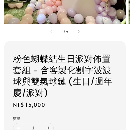
1
/
4
粉色蝴蝶結生日派對佈置
套組 - 含客製化割字波波
球與雙氣球鏈 (生日/週年
慶/派對)
Regular
NT$ 15,000
price
數量