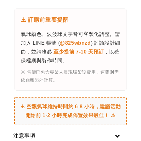
⚠️ 訂購前重要提醒
氣球顏色、波波球文字皆可客製化調整。請
加入 LINE 帳號 (
@825wbnzd
) 討論設計細
節，並請務必
至少提前 7-10 天預訂
，以確
保檔期與製作時間。
※ 售價已包含專業人員現場架設費用，運費則需
依距離另外計算。
⚠️ 空飄氣球維持時間約 6-8 小時，建議活動
開始前 1-2 小時完成佈置效果最佳！ ⚠️
注意事項