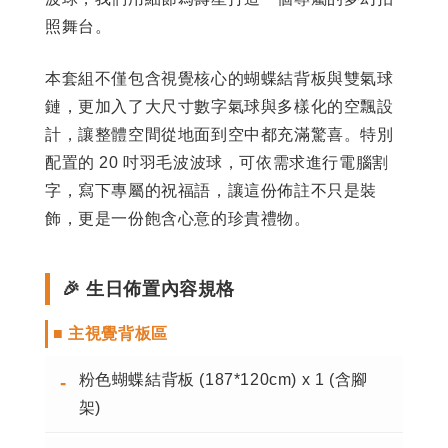
照舞台。
本套組不僅包含視覺核心的蝴蝶結背板與雙氣球
鏈，更加入了大尺寸數字氣球與多樣化的空飄設
計，讓整體空間從地面到空中都充滿驚喜。特別
配置的 20 吋羽毛波波球，可依需求進行電腦割
字，寫下專屬的祝福語，讓這份佈註不只是裝
飾，更是一份飽含心意的珍貴禮物。
🎉 生日佈置內容規格
■ 主視覺背板區
粉色蝴蝶結背板 (187*120cm) x 1 (含腳
-
架)