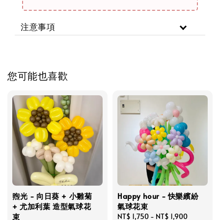
注意事項
您可能也喜歡
煦光 - 向日葵 + 小雛菊
Happy hour - 快樂繽紛
+ 尤加利葉 造型氣球花
氣球花束
束
Regular
NT$ 1,750
-
NT$ 1,900