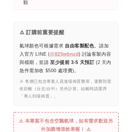
顆
⚠️ 訂購前重要提醒
氣球顏色可根據需求
自由客製配色
。請加
入官方 LINE (
@825wbnzd
) 討論客製內容
與檔期，並請
至少提前 3-5 天預訂
(2 天內
急件需加收 $500 處理費)。
※ 售價已包含專業人員進場佈置費用，運費則需
依距離（台北/台中）另外計算。結帳時請選擇
「專人到場佈置」。
⚠️ 本專案不包含空飄氣球，如有需求歡迎另
外加購增添效果喔！ ⚠️