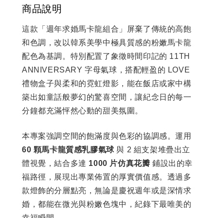
商品說明
這款「週年求婚馬卡龍組合」屏棄了傳統的高飽
和色調，改以韓系美學中極具質感的粉嫩馬卡龍
配色為基調。特別配置了象徵時間印記的 11TH
ANNIVERSARY 字母氣球，搭配輕盈的 LOVE
禮物盒子與柔和的霓虹燈影，能在飯店或家中構
築出如童話般夢幻的驚喜空間，讓紀念日的每一
分鐘都充滿怦然心動的甜美氛圍。
本專案強調空間的飽滿度與色彩的協調感。運用
60 顆馬卡龍質感乳膠氣球
與 2 組支架堆疊出立
體視覺，結合多達
1000 片仿真花瓣
鋪設出的幸
福路徑，展現出專業佈置的厚實價值感。透過多
款燈飾的分層點亮，無論是慶祝週年或是深情求
婚，都能在微光與粉嫩色塊中，紀錄下最唯美的
幸福瞬間。