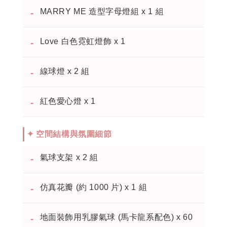
MARRY ME 造型字母燈組 x 1 組
-
Love 白色霓虹燈飾 x 1
-
線球燈 x 2 組
-
紅色愛心燈 x 1
-
✦ 空間結構與氛圍細節
氣球支架 x 2 組
-
仿真花瓣 (約 1000 片) x 1 組
-
地面裝飾用乳膠氣球 (馬卡龍系配色) x 60
-