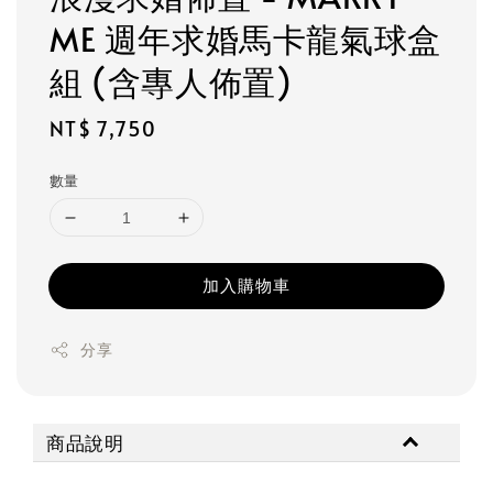
ME 週年求婚馬卡龍氣球盒
組 (含專人佈置)
Regular
NT$ 7,750
price
數量
加入購物車
分享
商品說明