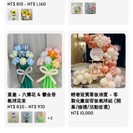
Regular
NT$ 810
-
NT$ 1,160
price
price
童趣 - 六瓣花 & 鬱金香
輕奢迎賓看板佈置 - 客
氣球花束
製化畫架背板氣球組 (開
幕/婚禮/活動首選)
Regular
NT$ 820
-
NT$ 970
price
Regular
NT$ 10,000
+2
price