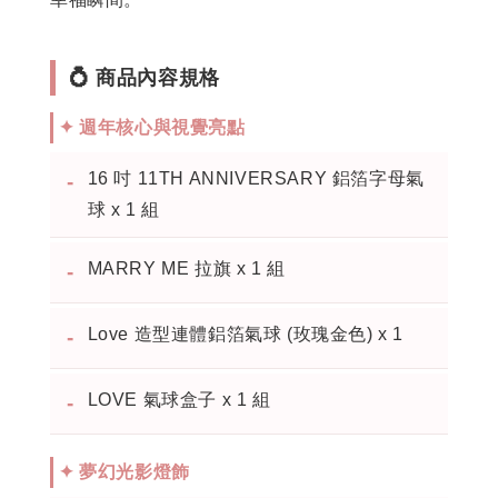
💍 商品內容規格
✦ 週年核心與視覺亮點
16 吋 11TH ANNIVERSARY 鋁箔字母氣
-
球 x 1 組
MARRY ME 拉旗 x 1 組
-
Love 造型連體鋁箔氣球 (玫瑰金色) x 1
-
LOVE 氣球盒子 x 1 組
-
✦ 夢幻光影燈飾