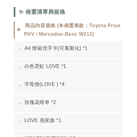
✨ 佈置清單與規格
商品內容規格 (本佈置車款：Toyota Prius
✦
PHV / Mercedes-Benz W213)
A4 燈箱含字卡(可客製化) *1
◦
白色霓虹 LOVE *1
◦
字母燈(LOVE ) *4
◦
玫瑰花燈串 *2
◦
LOVE 燕尾旗 *1
◦