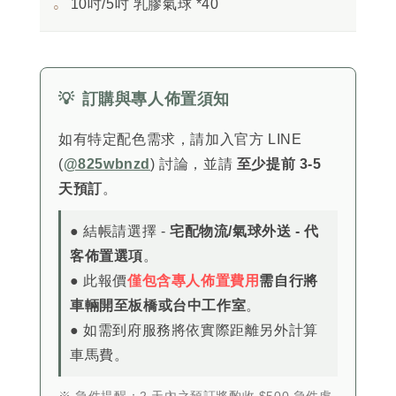
10吋/5吋 乳膠氣球 *40
◦
💡
訂購與專人佈置須知
如有特定配色需求，請加入官方 LINE
(
@825wbnzd
) 討論，並請
至少提前 3-5
天預訂
。
● 結帳請選擇 -
宅配物流/氣球外送 - 代
客佈置選項
。
● 此報價
僅包含專人佈置費用
需自行將
車輛開至板橋或台中工作室
。
● 如需到府服務將依實際距離另外計算
車馬費。
※ 急件提醒：2 天內之預訂將酌收 $500 急件處