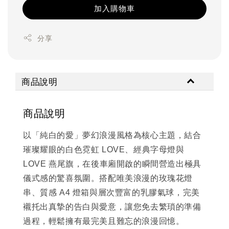
加入購物車
分享
商品說明
商品說明
以「純白的愛」夢幻浪漫風格為核心主題，結合
璀璨耀眼的白色霓虹 LOVE、經典字母燈與
LOVE 燕尾旗，在後車廂開啟的瞬間營造出極具
儀式感的驚喜氛圍。搭配唯美浪漫的玫瑰花燈
串、質感 A4 燈箱與層次豐富的乳膠氣球，完美
襯托出真摯的告白與愛意，讓您免去繁瑣的準備
過程，輕鬆擁有最完美且難忘的浪漫回憶。