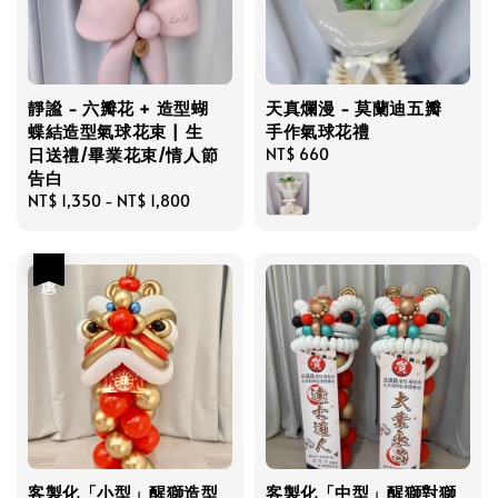
靜謐 - 六瓣花 + 造型蝴
天真爛漫 - 莫蘭迪五瓣
蝶結造型氣球花束 | 生
手作氣球花禮
日送禮/畢業花束/情人節
Regular
NT$ 660
告白
price
Regular
NT$ 1,350
-
NT$ 1,800
price
優惠
客製化「小型」醒獅造型
客製化「中型」醒獅對獅