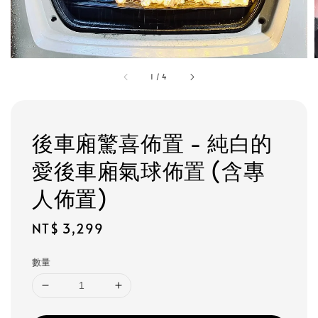
1
/
4
後車廂驚喜佈置 - 純白的
愛後車廂氣球佈置 (含專
人佈置)
Regular
NT$ 3,299
price
數量