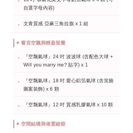
-
自選字母內容)
文青質感 亞麻三角拉旗 x 1 組
-
✦ 誓言空飄與輕盈視覺
『空飄氣球』24 吋 波波球 (含配色大球 +
-
Will you marry me? 貼字) x 1
『空飄氣球』18 吋 愛心鋁箔氣球 (含笑臉
-
圖案裝飾) x 6 顆
『空飄氣球』12 吋 質感乳膠氣球 x 10 顆
-
✦ 空間結構與佈置細節