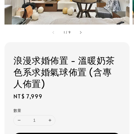
1
/
9
浪漫求婚佈置 - 溫暖奶茶
色系求婚氣球佈置 (含專
人佈置)
Regular
NT$ 7,999
price
數量