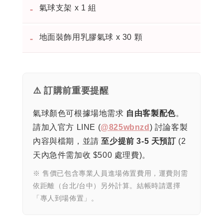
氣球支架 x 1 組
-
地面裝飾用乳膠氣球 x 30 顆
-
⚠️ 訂購前重要提醒
氣球顏色可根據場地需求
自由客製配色
。
請加入官方 LINE (
@825wbnzd
) 討論客製
內容與檔期，並請
至少提前 3-5 天預訂
(2
天內急件需加收 $500 處理費)。
※ 售價已包含專業人員進場佈置費用，運費則需
依距離（台北/台中）另外計算。結帳時請選擇
「專人到場佈置」。