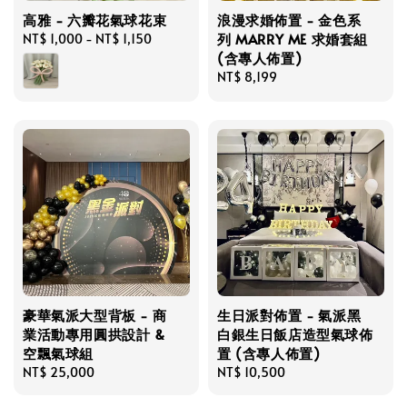
高雅 - 六瓣花氣球花束
浪漫求婚佈置 - 金色系
列 MARRY ME 求婚套組
Regular
NT$ 1,000
-
NT$ 1,150
(含專人佈置)
price
Regular
NT$ 8,199
price
豪華氣派大型背板 - 商
生日派對佈置 - 氣派黑
業活動專用圓拱設計 &
白銀生日飯店造型氣球佈
空飄氣球組
置 (含專人佈置)
Regular
NT$ 25,000
Regular
NT$ 10,500
price
price