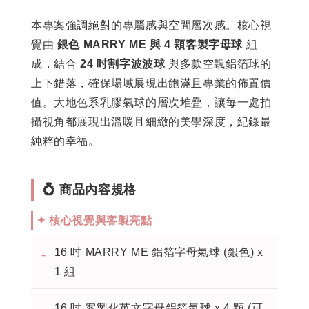
本專案強調絕對的專屬感與空間層次感。核心視
覺由
銀色 MARRY ME 與 4 顆客製字母球
組
成，結合
24 吋割字波波球
與多款空飄鋁箔球的
上下錯落，確保場域展現出飽滿且專業的佈置價
值。大地色系乳膠氣球的層次堆疊，讓每一處拍
攝視角都展現出溫暖且細緻的美學深度，紀錄最
純粹的幸福。
💍 商品內容規格
✦ 核心視覺與客製亮點
16 吋 MARRY ME 鋁箔字母氣球 (銀色) x
-
1 組
16 吋 客製化英文字母鋁箔氣球 x 4 顆 (可