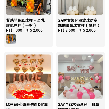
質感開幕氣球柱 - 全乳
24吋客製化波波球仿空
膠氣球柱 ( 一對 )
飄開幕氣球支柱 ( 單柱 )
Regular
NT$ 1,800
-
NT$ 2,000
Regular
NT$ 2,500
-
NT$ 2,800
price
price
LOVE愛心爆棚告白DIY套
SAY YES求婚系列 - 桃氣