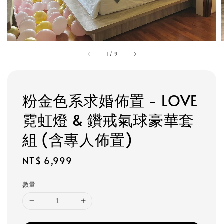
1
/
9
粉金色系求婚佈置 - LOVE
霓虹燈 & 鑽戒氣球豪華套
組 (含專人佈置)
Regular
NT$ 6,999
price
數量