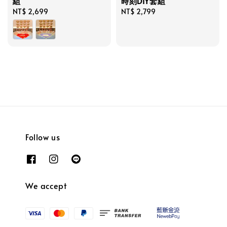
組
時刻DIY套組
Regular
NT$ 2,699
Regular
NT$ 2,799
price
price
Follow us
We accept