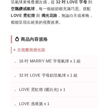
箔氣球來堆疊層次感，從
32 吋 LOVE 字母
到
空飄鑽戒氣球
，每一個細節都充滿巧思。搭配
LOVE 霓虹燈
與
燭光花路
，無論白天或夜晚，
都能呈現出絕美的視覺效果。
💍 商品內容規格
✦ 主視覺與燈光區
16 吋 MARRY ME 字母氣球 x 1 組
-
32 吋 LOVE 字母鋁箔氣球 x 1 組
-
LOVE 霓虹燈 (暖白光) x 1
-
LOVE 燕尾旗 x 1
-