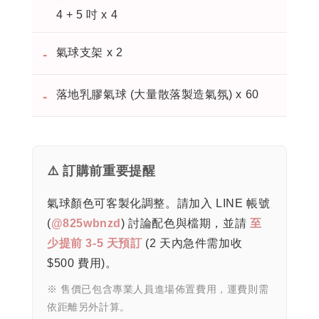
4 + 5 吋 x 4
氣球支架 x 2
-
落地乳膠氣球 (大量散落製造氣氛) x 60
-
⚠️ 訂購前重要提醒
氣球顏色可客製化調整。請加入 LINE 帳號
(
@825wbnzd
) 討論配色與檔期，並請
至
少提前 3-5 天預訂
(2 天內急件需加收
$500 費用)。
※ 售價已包含專業人員進場佈置費用，運費則需
依距離另外計算。