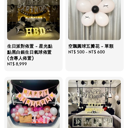
生日派對佈置 - 星光點
空飄圓球五瓣花 - 單顆
點黑白銀生日氣球佈置
Regular
NT$ 500
-
NT$ 600
(含專人佈置)
price
Regular
NT$ 8,999
price