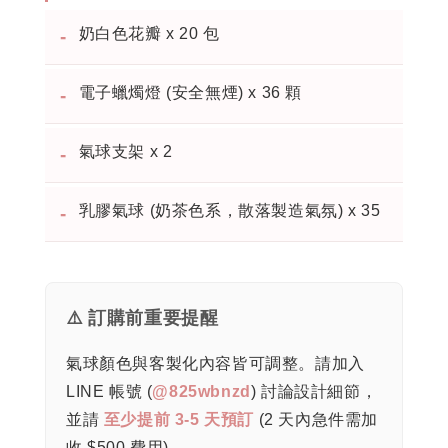
奶白色花瓣 x 20 包
-
電子蠟燭燈 (安全無煙) x 36 顆
-
氣球支架 x 2
-
乳膠氣球 (奶茶色系，散落製造氣氛) x 35
-
⚠️ 訂購前重要提醒
氣球顏色與客製化內容皆可調整。請加入
LINE 帳號 (
@825wbnzd
) 討論設計細節，
並請
至少提前 3-5 天預訂
(2 天內急件需加
收 $500 費用)。