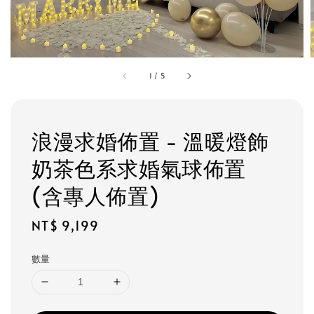
1
/
5
浪漫求婚佈置 - 溫暖燈飾
奶茶色系求婚氣球佈置
(含專人佈置)
Regular
NT$ 9,199
price
數量