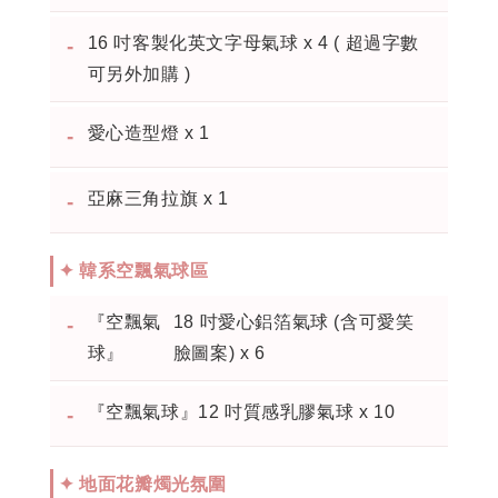
16 吋客製化英文字母氣球 x 4 ( 超過字數
-
可另外加購 )
愛心造型燈 x 1
-
亞麻三角拉旗 x 1
-
✦ 韓系空飄氣球區
『空飄氣
18 吋愛心鋁箔氣球 (含可愛笑
-
球』
臉圖案) x 6
『空飄氣球』
12 吋質感乳膠氣球 x 10
-
✦ 地面花瓣燭光氛圍