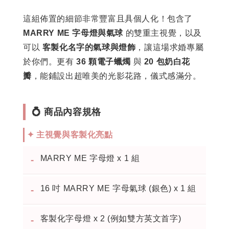
這組佈置的細節非常豐富且具個人化！包含了
MARRY ME 字母燈與氣球
的雙重主視覺，以及
可以
客製化名字的氣球與燈飾
，讓這場求婚專屬
於你們。更有
36 顆電子蠟燭
與
20 包奶白花
瓣
，能鋪設出超唯美的光影花路，儀式感滿分。
💍 商品內容規格
✦ 主視覺與客製化亮點
MARRY ME 字母燈 x 1 組
-
16 吋 MARRY ME 字母氣球 (銀色) x 1 組
-
客製化字母燈 x 2 (例如雙方英文首字)
-