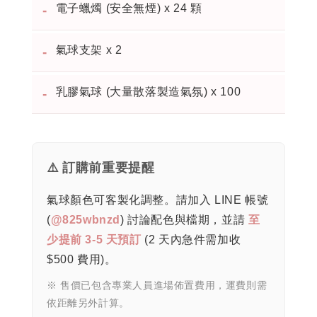
電子蠟燭 (安全無煙) x 24 顆
-
氣球支架 x 2
-
乳膠氣球 (大量散落製造氣氛) x 100
-
⚠️ 訂購前重要提醒
氣球顏色可客製化調整。請加入 LINE 帳號
(
@825wbnzd
) 討論配色與檔期，並請
至
少提前 3-5 天預訂
(2 天內急件需加收
$500 費用)。
※ 售價已包含專業人員進場佈置費用，運費則需
依距離另外計算。