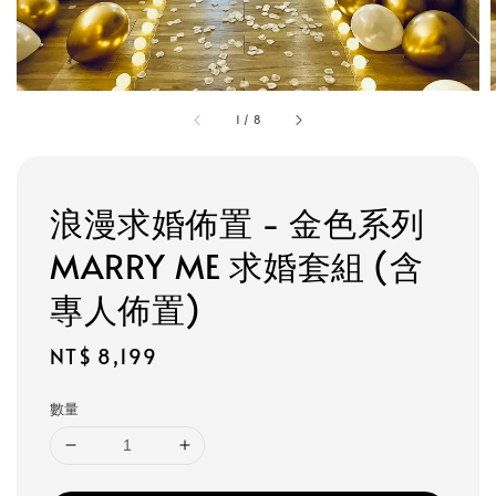
1
/
8
浪漫求婚佈置 - 金色系列
MARRY ME 求婚套組 (含
專人佈置)
Regular
NT$ 8,199
price
數量