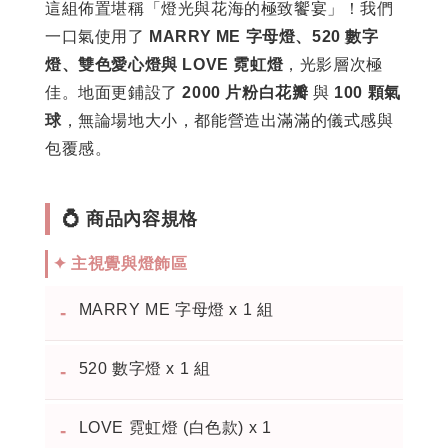
這組佈置堪稱「燈光與花海的極致饗宴」！我們
一口氣使用了
MARRY ME 字母燈、520 數字
燈、雙色愛心燈與 LOVE 霓虹燈
，光影層次極
佳。地面更鋪設了
2000 片粉白花瓣
與
100 顆氣
球
，無論場地大小，都能營造出滿滿的儀式感與
包覆感。
💍 商品內容規格
✦ 主視覺與燈飾區
MARRY ME 字母燈 x 1 組
-
520 數字燈 x 1 組
-
LOVE 霓虹燈 (白色款) x 1
-