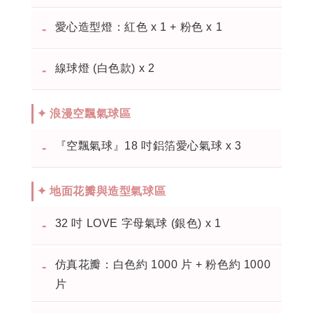
愛心造型燈：紅色 x 1 + 粉色 x 1
-
線球燈 (白色款) x 2
-
✦ 浪漫空飄氣球區
『空飄氣球』18 吋鋁箔愛心氣球 x 3
-
✦ 地面花瓣與造型氣球區
32 吋 LOVE 字母氣球 (銀色) x 1
-
仿真花瓣：白色約 1000 片 + 粉色約 1000
-
片