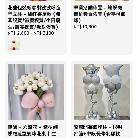
花藝包裝紙客製波波球造
畢業活動佈置 - 蝴蝶結
型立柱 - 緋紅喜慶款 (開
簡約舞台佈置 (含字母氣
幕祝賀/節慶祝賀/生日慶
球)
生/壽宴祝賀/派對佈置)
Regular
NT$ 10,800
Regular
NT$ 2,800
-
NT$ 3,100
price
price
靜謐 - 六瓣花 + 造型蝴
質感開幕氣球柱 - 18吋
蝶結造型氣球花束 | 生
鋁箔+中段長條乳膠款