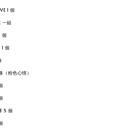
E 1 個
E 一組
 個
1 個
條
 條（粉色心情）
個
個
 5 個
個