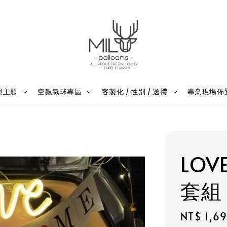
與主題
空飄氣球專區
客製化 / 性別 / 送禮
專業現場佈
LOV
套組
Regular
NT$ 1,6