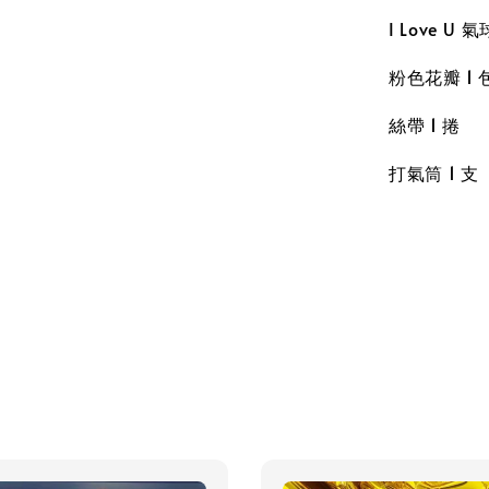
I Love U 氣
粉色花瓣 1 
絲帶 1 捲
打氣筒 1 支