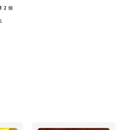
球 2 個
包