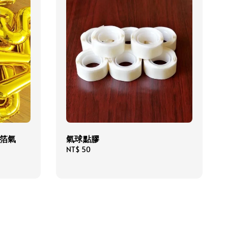
鋁箔氣
氣球點膠
Regular
NT$ 50
price