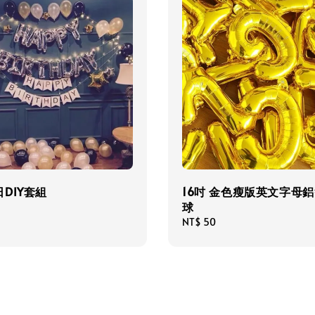
DIY套組
16吋 金色瘦版英文字母
球
Regular
NT$ 50
price