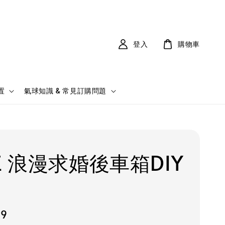
登入
購物車
置
氣球知識 & 常見訂購問題
E 浪漫求婚後車箱DIY
99