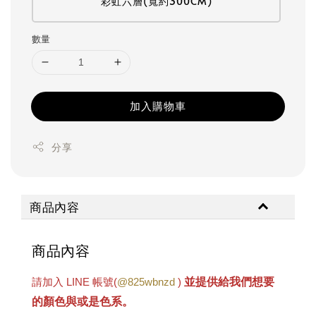
彩虹六層(寬約300CM)
數量
加入購物車
分享
商品內容
商品內容
並
提供給我們想要
請加入 LINE 帳號(
@825wbnzd
)
的顏色與或是色系。