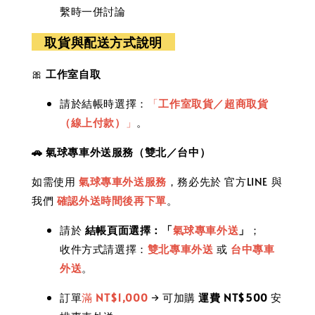
繫時一併討論
取貨與配送方式說明
🎀
工作室自取
請於結帳時選擇：
「
工作室取貨／超商取貨
（線上付款）
」
。
🚗 氣球專車外送服務（雙北／台中）
如需使用
氣球專車外送服務
，務必先於 官方LINE 與
我們
確認外送時間後再下單
。
請於
結帳頁面選擇：「
氣球專車外送
」
；
收件方式請選擇：
雙北專車外送
或
台中專車
外送
。
訂單
滿
NT$1,000
→ 可加購
運費 NT$500
安