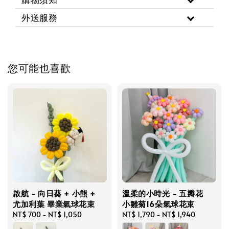
外送服務
您可能也喜歡
啟航 - 向日葵 + 小熊 +
溫柔的小時光 - 五瓣花
尤加利葉 畢業氣球花束
小雛菊16朵氣球花束
Regular
NT$ 700
-
NT$ 1,050
Regular
NT$ 1,790
-
NT$ 1,940
price
price