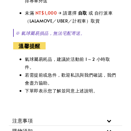
排專車外送
未滿
NT$1,000
→ 請選擇
自取
或 自行派車
（LALAMOVE／UBER／計程車）取貨
※ 氣球屬易損品，無法宅配寄送。
溫馨
提醒
氣球屬易耗品，建議於活動前 1～2 小時取
件。
若需提前或急件，歡迎私訊與我們確認，我們
會盡力協助。
下單即表示您了解並同意上述說明。
注意事項
購物須知