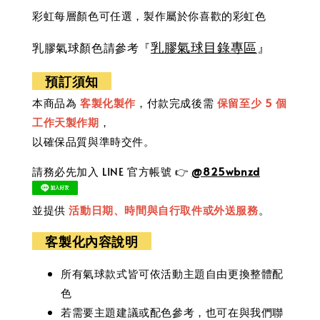
彩虹每層顏色可任選，製作屬於你喜歡的彩虹色
氣球目錄專區
乳膠
』
乳膠氣球顏色請參考『
預訂須知
本商品為
客製化製作
，付款完成後需
保留至少 5 個
工作天製作期
，
以確保品質與準時交件。
請務必先加入 LINE 官方帳號 👉
@825wbnzd
並提供
活動日期、時間與自行取件或外送服務
。
客製化內容說明
所有氣球款式皆可依活動主題自由更換整體配
色
若需要主題建議或配色參考，也可在與我們聯