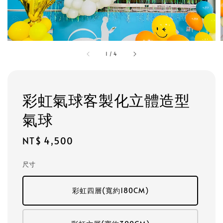
1
/
4
彩虹氣球客製化立體造型
氣球
Regular
NT$ 4,500
price
尺寸
彩虹四層(寬約180CM)