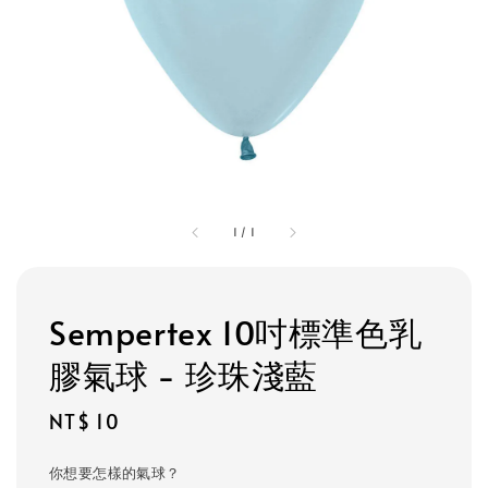
1
/
1
Sempertex 10吋標準色乳
膠氣球 - 珍珠淺藍
Regular
NT$ 10
price
你想要怎樣的氣球？