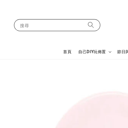
搜尋
首頁
自己DIY玩佈置
節日