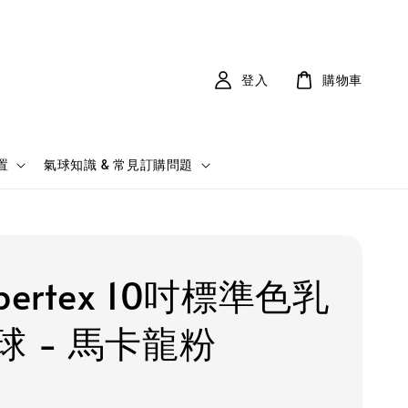
登入
購物車
置
氣球知識 & 常見訂購問題
pertex 10吋標準色乳
球 - 馬卡龍粉