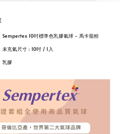
容
empertex 10吋標準色乳膠氣球 - 馬卡龍粉
充氣尺寸 : 10吋 / 1入
】乳膠
】