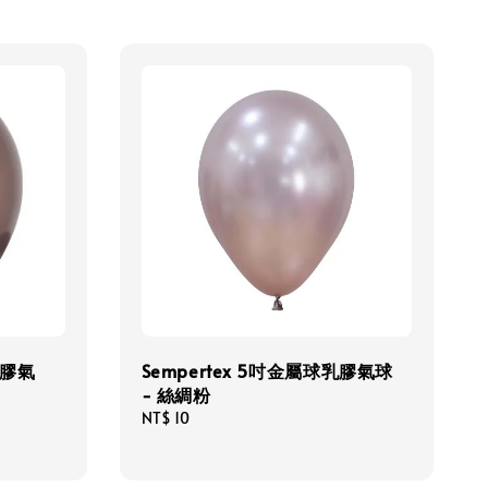
乳膠氣
Sempertex 5吋金屬球乳膠氣球
- 絲綢粉
Regular
NT$ 10
price