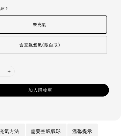
氣球？
未充氣
含空飄氦氣(限自取)
加入購物車
充氣方法
需要空飄氣球
溫馨提示