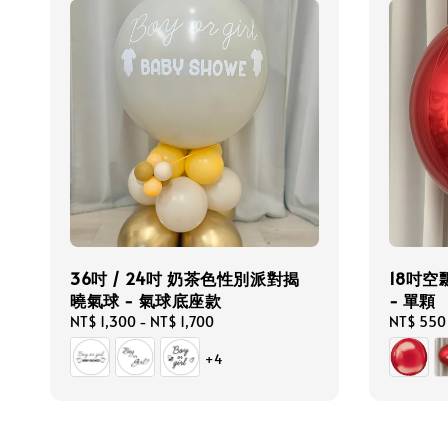
36吋 / 24吋 奶茶色性別派對揭
18吋空
曉氣球 - 氣球底座款
- 單顆
Regular
NT$ 1,300
-
NT$ 1,700
Regular
NT$ 550
price
price
+4