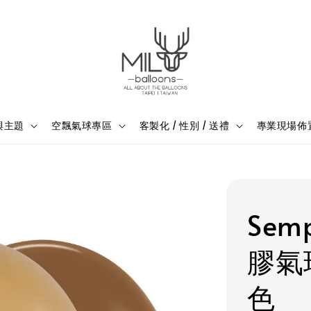
與主題
空飄氣球專區
客製化 / 性別 / 送禮
專業現場佈
Sem
膠氣
色