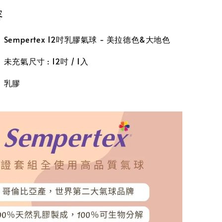
容
empertex 12吋乳膠氣球 - 美拉德色&大地色
充氣尺寸 : 12吋 / 1入
】乳膠
】