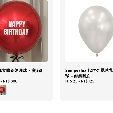
飄立體鋁箔圓球 - 寶石紅
Sempertex 12吋金屬球
球 - 絲綢乳白
-
NT$ 800
Regular
NT$ 25
-
NT$ 125
price