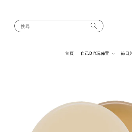
搜尋
首頁
自己DIY玩佈置
節日