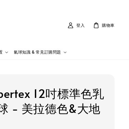
登入
購物車
置
氣球知識 & 常見訂購問題
pertex 12吋標準色乳
球 - 美拉德色&大地