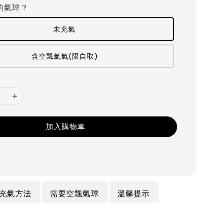
的氣球？
未充氣
含空飄氦氣(限自取)
加入購物車
充氣方法
需要空飄氣球
溫馨提示